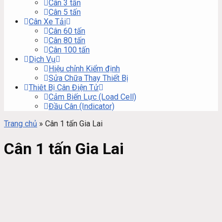
Cân 3 tấn
Cân 5 tấn
Cân Xe Tải
Cân 60 tấn
Cân 80 tấn
Cân 100 tấn
Dịch Vụ
Hiệu chỉnh Kiểm định
Sửa Chữa Thay Thiết Bị
Thiêt Bị Cân Điện Tử
Cảm Biến Lực (Load Cell)
Đầu Cân (Indicator)
Trang chủ
»
Cân 1 tấn Gia Lai
Cân 1 tấn Gia Lai