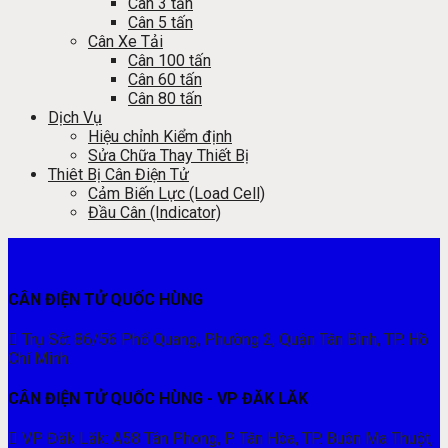
Cân 3 tấn
Cân 5 tấn
Cân Xe Tải
Cân 100 tấn
Cân 60 tấn
Cân 80 tấn
Dịch Vụ
Hiệu chỉnh Kiểm định
Sửa Chữa Thay Thiết Bị
Thiêt Bị Cân Điện Tử
Cảm Biến Lực (Load Cell)
Đầu Cân (Indicator)
CÂN ĐIỆN TỬ QUỐC HÙNG
Trụ Sở: 86/56 Phổ Quang, Phường 2, Quận Tân Bình, TP. Hồ
Chí Minh.
CÂN ĐIỆN TỬ QUỐC HÙNG - VP ĐĂK LĂK
VP Đăk Lăk: A58 Tân Phong, P. Tân Hòa, TP. Buôn Ma Thuột,