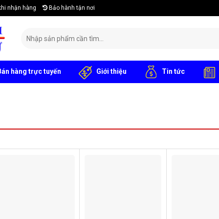
khi nhận hàng
Bảo hành tận nơi
Search
for:
án hàng trực tuyến
Giới thiệu
Tin tức