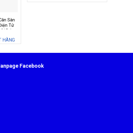
Cân Sàn
iện Tử
1215-1
T HÀNG
Fanpage Facebook