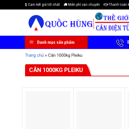
Skip
Cam kết giá tốt nhất
Miễn phí vận chuyển
Thanh toán 
to
content
B
Danh mục sản phẩm
Trang chủ
»
Cân 1000kg Pleiku
CÂN 1000KG PLEIKU