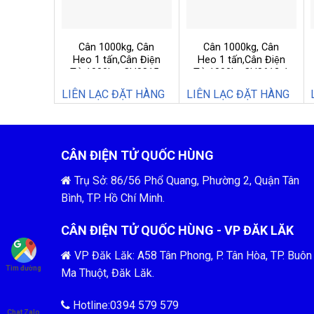
Cân 1000kg, Cân
Cân 1000kg, Cân
Heo 1 tấn,Cân Điện
Heo 1 tấn,Cân Điện
Tử 1000kg, CH0815-
Tử 1000kg,CH0612-1
1
LIÊN LẠC ĐẶT HÀNG
LIÊN LẠC ĐẶT HÀNG
CÂN ĐIỆN TỬ QUỐC HÙNG
Trụ Sở: 86/56 Phổ Quang, Phường 2, Quận Tân
Bình, TP. Hồ Chí Minh.
CÂN ĐIỆN TỬ QUỐC HÙNG - VP ĐĂK LĂK
VP Đăk Lăk: A58 Tân Phong, P. Tân Hòa, TP. Buôn
Tìm đường
Ma Thuột, Đăk Lăk.
Hotline:0394 579 579
Chat Zalo