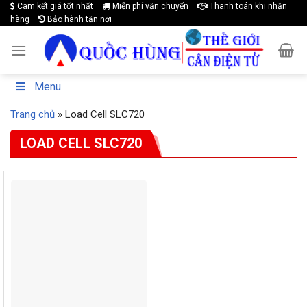
Cam kết giá tốt nhất
Miễn phí vận chuyển
Thanh toán khi nhận
Skip
hàng
Bảo hành tận nơi
to
content
Menu
Trang chủ
»
Load Cell SLC720
LOAD CELL SLC720