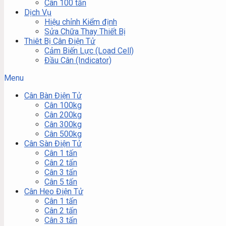
Cân 100 tấn
Dịch Vụ
Hiệu chỉnh Kiểm định
Sửa Chữa Thay Thiết Bị
Thiêt Bị Cân Điện Tử
Cảm Biến Lực (Load Cell)
Đầu Cân (Indicator)
Menu
Cân Bàn Điện Tử
Cân 100kg
Cân 200kg
Cân 300kg
Cân 500kg
Cân Sàn Điện Tử
Cân 1 tấn
Cân 2 tấn
Cân 3 tấn
Cân 5 tấn
Cân Heo Điện Tử
Cân 1 tấn
Cân 2 tấn
Cân 3 tấn