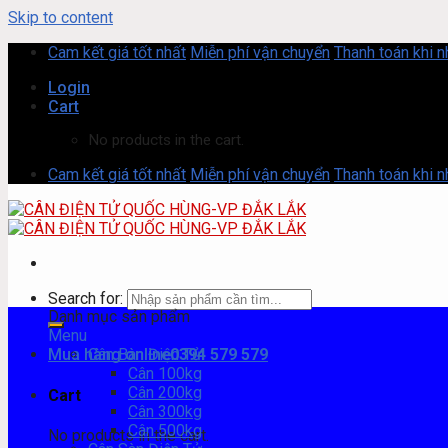
Skip to content
Cam kết giá tốt nhất
Miễn phí vận chuyển
Thanh toán khi 
Login
Cart
No products in the cart.
Cam kết giá tốt nhất
Miễn phí vận chuyển
Thanh toán khi 
Search for:
Danh mục sản phẩm
Menu
Mua hàng online
Cân Bàn Điện Tử
0394 579 579
Cân 100kg
Cân 200kg
Cart
Cân 300kg
Cân 500kg
No products in the cart.