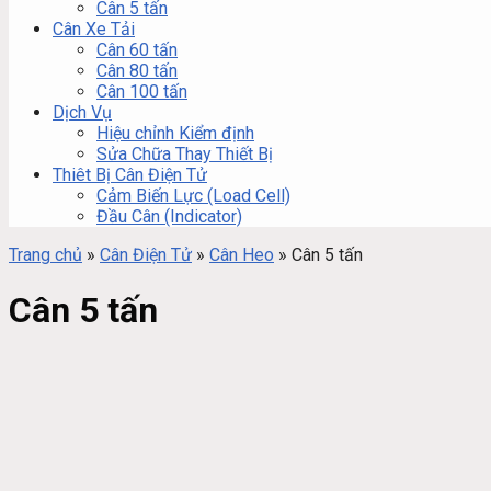
Cân 5 tấn
Cân Xe Tải
Cân 60 tấn
Cân 80 tấn
Cân 100 tấn
Dịch Vụ
Hiệu chỉnh Kiểm định
Sửa Chữa Thay Thiết Bị
Thiêt Bị Cân Điện Tử
Cảm Biến Lực (Load Cell)
Đầu Cân (Indicator)
Trang chủ
»
Cân Điện Tử
»
Cân Heo
»
Cân 5 tấn
Cân 5 tấn