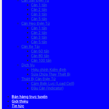
Cân Sàn Điện Tử
Cân 1 tấn
Cân 2 tấn
Cân 3 tấn
Cân 5 tấn
Cân Heo Điện Tử
Cân 1 tấn
Cân 2 tấn
Cân 3 tấn
Cân 5 tấn
Cân Xe Tải
Cân 60 tấn
Cân 80 tấn
Cân 100 tấn
Dịch Vụ
Hiệu chỉnh Kiểm định
Sửa Chữa Thay Thiết Bị
Thiêt Bị Cân Điện Tử
Cảm Biến Lực (Load Cell)
Đầu Cân (Indicator)
Bán hàng trực tuyến
Giới thiệu
Tin tức