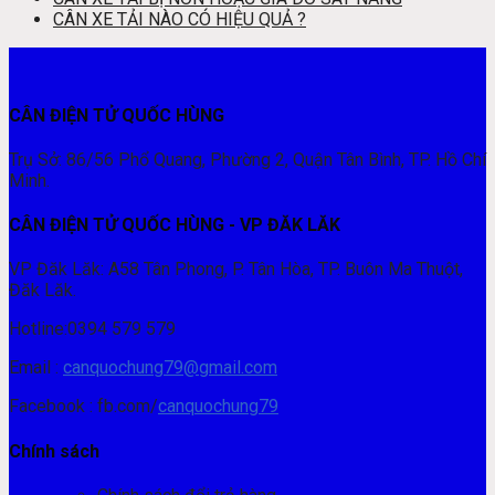
CÂN XE TẢI NÀO CÓ HIỆU QUẢ ?
CÂN ĐIỆN TỬ QUỐC HÙNG
Trụ Sở: 86/56 Phổ Quang, Phường 2, Quận Tân Bình, TP. Hồ Chí
Minh.
CÂN ĐIỆN TỬ QUỐC HÙNG - VP ĐĂK LĂK
VP Đăk Lăk: A58 Tân Phong, P. Tân Hòa, TP. Buôn Ma Thuột,
Đăk Lăk.
Hotline:0394 579 579
Email :
canquochung79@gmail.com
Facebook : fb.com/
canquochung79
Chính sách