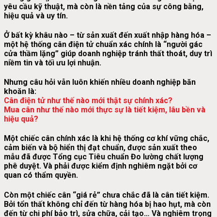
yêu cầu kỹ thuật, mà còn là
nền tảng của sự công bằng,
hiệu quả và uy tín
.
Ở bất kỳ khâu nào – từ sản xuất đến xuất nhập hàng hóa –
một hệ thống
cân điện tử chuẩn xác
chính là “người gác
cửa thầm lặng” giúp doanh nghiệp tránh thất thoát, duy trì
niềm tin và tối ưu lợi nhuận.
Nhưng câu hỏi vẫn luôn khiến nhiều doanh nghiệp băn
khoăn là:
Cân điện tử như thế nào mới thật sự chính xác?
Mua cân như thế nào mới thực sự là tiết kiệm, lâu bền và
hiệu quả?
Một chiếc cân
chính xác
là khi hệ thống cơ khí vững chắc,
cảm biến và bộ hiển thị đạt chuẩn, được sản xuất theo
mẫu đã được Tổng cục Tiêu chuẩn Đo lường chất lượng
phê duyệt. Và phải được kiểm định nghiêm ngặt bởi cơ
quan có thẩm quyền.
Còn một chiếc cân “giá rẻ” chưa chắc đã là cân tiết kiệm.
Bởi tổn thất không chỉ đến từ hàng hóa bị hao hụt, mà còn
đến từ chi phí bảo trì, sửa chữa, cải tạo… Và nghiêm trọng