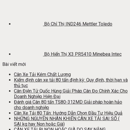
Bộ Chỉ Thị IND246 Mettler Toledo
Bộ Hiển Thị X3 PR5410 Minebea Intec
Bài viết mới
Cân Xe Tải Kém Chất Lượng
Kiểm định cân xe tải 80 tấn định kỳ: Quy định, thời hạn và
thủ tục
Cân Điện Tử Quốc Hùng Giải Pháp Cân Đo Chính Xác Cho
Doanh Nghiệp Hiện Đại
Đánh giá Cân 80 tấn TS80-312MD Giải pháp hoàn hảo
cho doanh nghiệp
Cân Xe Tải 80 Tấn: Hướng Dẫn Chọn Đầu Tư Hiệu Quả
NHỮNG NGUYÊN NHÂN KHIẾN CÂN XE TẢI SAI SỐ (
SAI kg hay Non hoặc Già)
CÂN XE TẢI BỊ NON HOẶC GIÀ DO SAY NẮNG