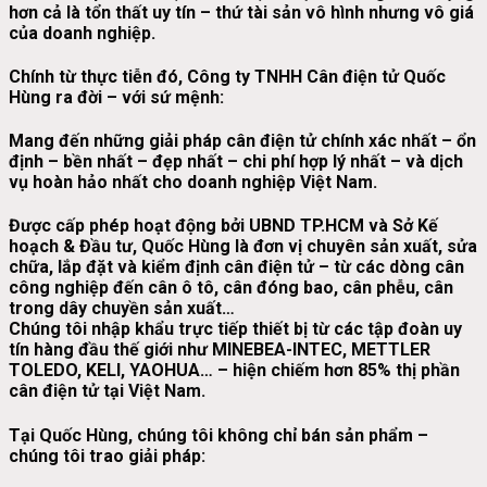
hơn cả là
tổn thất uy tín
– thứ tài sản vô hình nhưng vô giá
của doanh nghiệp.
Chính từ thực tiễn đó,
Công ty TNHH Cân điện tử Quốc
Hùng
ra đời – với sứ mệnh:
Mang đến những giải pháp cân điện tử chính xác nhất – ổn
định – bền nhất – đẹp nhất – chi phí hợp lý nhất – và dịch
vụ hoàn hảo nhất
cho doanh nghiệp Việt Nam.
Được cấp phép hoạt động bởi UBND TP.HCM và Sở Kế
hoạch & Đầu tư,
Quốc Hùng
là đơn vị chuyên sản xuất, sửa
chữa, lắp đặt và kiểm định cân điện tử – từ các dòng cân
công nghiệp đến cân ô tô, cân đóng bao, cân phễu, cân
trong dây chuyền sản xuất…
Chúng tôi nhập khẩu trực tiếp thiết bị từ các tập đoàn uy
tín hàng đầu thế giới như
MINEBEA-INTEC
,
METTLER
TOLEDO, KELI, YAOHUA…
– hiện chiếm hơn 85% thị phần
cân điện tử tại Việt Nam.
Tại Quốc Hùng, chúng tôi không chỉ bán sản phẩm –
chúng tôi trao giải pháp
: