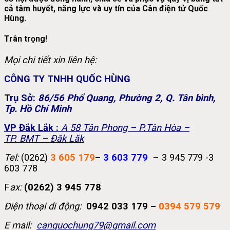
cả tâm huyết, năng lực và uy tín của
Cân điện tử Quốc
Hùng
.
Trân trọng!
Mọi chi tiết xin liên hệ:
CÔNG TY TNHH QUỐC HÙNG
T
rụ Sở:
86/56 Phổ Quang, Phường 2, Q. Tân bình,
Tp. Hồ Chí Minh
VP Đắk Lắk :
A 58 Tân Phong – P.Tân Hòa –
TP. BMT – Đăk Lăk
Tel:
(0262)
3 605 179
–
3 603 779
– 3 945 779 -3
603 778
F
ax:
(0262) 3 945 778
Điện thoại di động:
0942 033 179 –
0394 579 579
E mail:
canquochung79@gmail.com