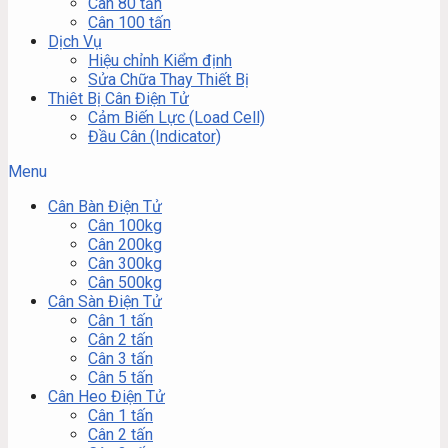
Cân 80 tấn
Cân 100 tấn
Dịch Vụ
Hiệu chỉnh Kiểm định
Sửa Chữa Thay Thiết Bị
Thiêt Bị Cân Điện Tử
Cảm Biến Lực (Load Cell)
Đầu Cân (Indicator)
Menu
Cân Bàn Điện Tử
Cân 100kg
Cân 200kg
Cân 300kg
Cân 500kg
Cân Sàn Điện Tử
Cân 1 tấn
Cân 2 tấn
Cân 3 tấn
Cân 5 tấn
Cân Heo Điện Tử
Cân 1 tấn
Cân 2 tấn