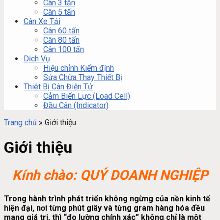
Cân 3 tấn
Cân 5 tấn
Cân Xe Tải
Cân 60 tấn
Cân 80 tấn
Cân 100 tấn
Dịch Vụ
Hiệu chỉnh Kiểm định
Sửa Chữa Thay Thiết Bị
Thiêt Bị Cân Điện Tử
Cảm Biến Lực (Load Cell)
Đầu Cân (Indicator)
Trang chủ
»
Giới thiệu
Giới thiệu
Kính chào: QUÝ DOANH NGHIỆP
Trong hành trình phát triển không ngừng của nền kinh tế
hiện đại, nơi từng phút giây và từng gram hàng hóa đều
mang giá trị, thì
“đo lường chính xác”
không chỉ là một