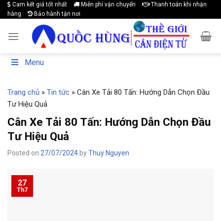
Cam kết giá tốt nhất
Miễn phí vận chuyển
Thanh toán khi nhận
Skip
hàng
Bảo hành tận nơi
to
content
Menu
Trang chủ
»
Tin tức
»
Cân Xe Tải 80 Tấn: Hướng Dẫn Chọn Đầu
Tư Hiệu Quả
Cân Xe Tải 80 Tấn: Hướng Dẫn Chọn Đầu
Tư Hiệu Quả
Posted on
27/07/2024
by
Thuy Nguyen
27
Th7