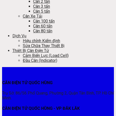
Cân 2 tấn
Cân 3 tấn
Cân 5 tấn
Cân Xe Tải
Cân 100 tấn
Cân 60 tấn
Cân 80 tấn
Dịch Vụ
Hiệu chỉnh Kiểm định
Sửa Chữa Thay Thiết Bị
Thiêt Bị Cân Điện Tử
Cảm Biến Lực (Load Cell)
Đầu Cân (Indicator)
CÂN ĐIỆN TỬ QUỐC HÙNG
Trụ Sở: 86/56 Phổ Quang, Phường 2, Quận Tân Bình, TP. Hồ Chí
Minh.
CÂN ĐIỆN TỬ QUỐC HÙNG - VP ĐĂK LĂK