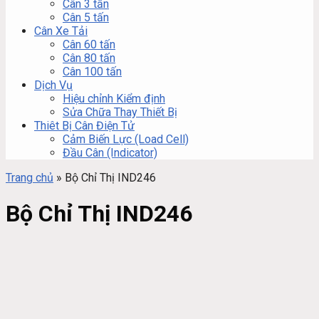
Cân 3 tấn
Cân 5 tấn
Cân Xe Tải
Cân 60 tấn
Cân 80 tấn
Cân 100 tấn
Dịch Vụ
Hiệu chỉnh Kiểm định
Sửa Chữa Thay Thiết Bị
Thiêt Bị Cân Điện Tử
Cảm Biến Lực (Load Cell)
Đầu Cân (Indicator)
Trang chủ
»
Bộ Chỉ Thị IND246
Bộ Chỉ Thị IND246