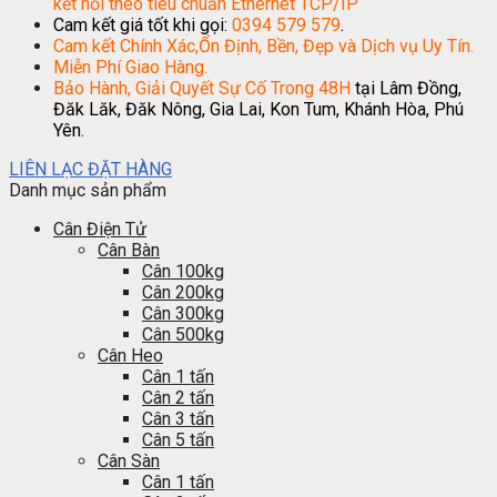
kết nối theo tiêu chuẩn Ethernet TCP/IP
Cam kết giá tốt khi gọi:
0394 579 579
.
Cam kết Chính Xác,Ổn Định, Bền, Đẹp và Dịch vụ Uy Tín.
Miễn Phí Giao Hàng.
Bảo Hành, Giải Quyết Sự Cố Trong 48H
tại Lâm Đồng,
Đăk Lăk, Đăk Nông, Gia Lai, Kon Tum, Khánh Hòa, Phú
Yên.
LIÊN LẠC ĐẶT HÀNG
Danh mục sản phẩm
Cân Điện Tử
Cân Bàn
Cân 100kg
Cân 200kg
Cân 300kg
Cân 500kg
Cân Heo
Cân 1 tấn
Cân 2 tấn
Cân 3 tấn
Cân 5 tấn
Cân Sàn
Cân 1 tấn