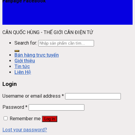
Fanpage Facebook
CÂN QUỐC HÙNG - THẾ GIỚI CÂN ĐIỆN TỬ
Search for:
Bán hàng trực tuyến
Giới thiệu
Tin tức
Liên Hệ
Login
Username or email address
*
Password
*
Remember me
Log in
Lost your password?