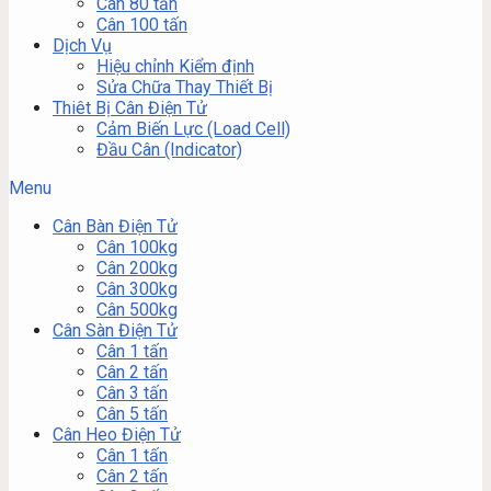
Cân 80 tấn
Cân 100 tấn
Dịch Vụ
Hiệu chỉnh Kiểm định
Sửa Chữa Thay Thiết Bị
Thiêt Bị Cân Điện Tử
Cảm Biến Lực (Load Cell)
Đầu Cân (Indicator)
Menu
Cân Bàn Điện Tử
Cân 100kg
Cân 200kg
Cân 300kg
Cân 500kg
Cân Sàn Điện Tử
Cân 1 tấn
Cân 2 tấn
Cân 3 tấn
Cân 5 tấn
Cân Heo Điện Tử
Cân 1 tấn
Cân 2 tấn