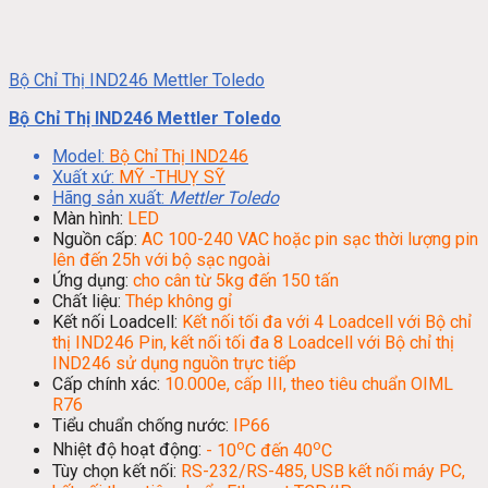
Bộ Chỉ Thị IND246 Mettler Toledo
Bộ Chỉ Thị IND246 Mettler Toledo
Model:
Bộ Chỉ Thị IND246
Xuất xứ:
MỸ -THUỴ SỸ
Hãng sản xuất:
Mettler Toledo
Màn hình:
LED
Nguồn cấp:
AC 100-240 VAC hoặc pin sạc thời lượng pin
lên đến 25h với bộ sạc ngoài
Ứng dụng:
cho cân từ 5kg đến 150 tấn
Chất liệu:
Thép không gỉ
Kết nối Loadcell:
Kết nối tối đa với 4 Loadcell với Bộ chỉ
thị IND246 Pin, kết nối tối đa 8 Loadcell với Bộ chỉ thị
IND246 sử dụng nguồn trực tiếp
Cấp chính xác:
10.000e, cấp III, theo tiêu chuẩn OIML
R76
Tiểu chuẩn chống nước:
IP66
o
o
Nhiệt độ hoạt động:
- 10
C đến 40
C
Tùy chọn kết nối:
RS-232/RS-485, USB kết nối máy PC,