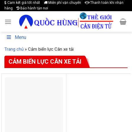
Cam kết giá tốt nhất
Miễn phí vận chuyển
Thanh toán khi nhận
Skip
hàng
Bảo hành tận nơi
to
content
Menu
Trang chủ
»
Cảm biến lực Cân xe tải
CẢM BIẾN LỰC CÂN XE TẢI