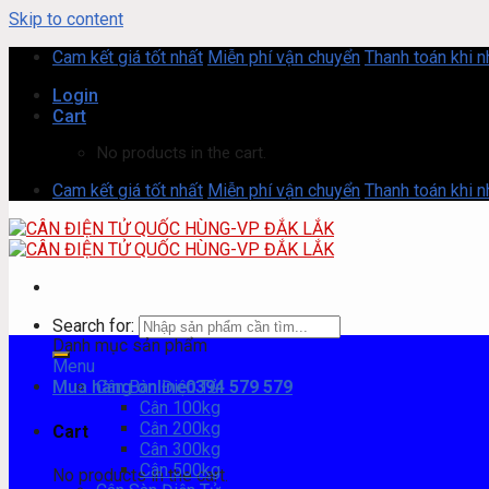
Skip to content
Cam kết giá tốt nhất
Miễn phí vận chuyển
Thanh toán khi 
Login
Cart
No products in the cart.
Cam kết giá tốt nhất
Miễn phí vận chuyển
Thanh toán khi 
Search for:
Danh mục sản phẩm
Menu
Mua hàng online
Cân Bàn Điện Tử
0394 579 579
Cân 100kg
Cân 200kg
Cart
Cân 300kg
Cân 500kg
No products in the cart.