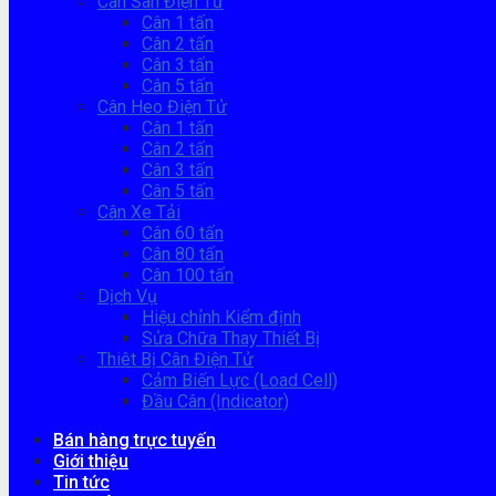
Cân Sàn Điện Tử
Cân 1 tấn
Cân 2 tấn
Cân 3 tấn
Cân 5 tấn
Cân Heo Điện Tử
Cân 1 tấn
Cân 2 tấn
Cân 3 tấn
Cân 5 tấn
Cân Xe Tải
Cân 60 tấn
Cân 80 tấn
Cân 100 tấn
Dịch Vụ
Hiệu chỉnh Kiểm định
Sửa Chữa Thay Thiết Bị
Thiêt Bị Cân Điện Tử
Cảm Biến Lực (Load Cell)
Đầu Cân (Indicator)
Bán hàng trực tuyến
Giới thiệu
Tin tức