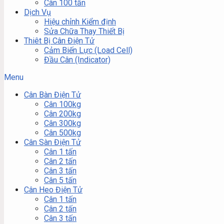
Cân 100 tấn
Dịch Vụ
Hiệu chỉnh Kiểm định
Sửa Chữa Thay Thiết Bị
Thiêt Bị Cân Điện Tử
Cảm Biến Lực (Load Cell)
Đầu Cân (Indicator)
Menu
Cân Bàn Điện Tử
Cân 100kg
Cân 200kg
Cân 300kg
Cân 500kg
Cân Sàn Điện Tử
Cân 1 tấn
Cân 2 tấn
Cân 3 tấn
Cân 5 tấn
Cân Heo Điện Tử
Cân 1 tấn
Cân 2 tấn
Cân 3 tấn