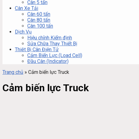
Cân 5 tấn
Cân Xe Tải
Cân 60 tấn
Cân 80 tấn
Cân 100 tấn
Dịch Vụ
Hiệu chỉnh Kiểm định
Sửa Chữa Thay Thiết Bị
Thiêt Bị Cân Điện Tử
Cảm Biến Lực (Load Cell)
Đầu Cân (Indicator)
Trang chủ
»
Cảm biến lực Truck
Cảm biến lực Truck