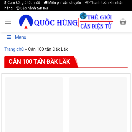
Cam kết giá tốt nhất
Miễn phí vận chuyển
Thanh toán khi nhận
Skip
hàng
Bảo hành tận nơi
to
content
Menu
Trang chủ
»
Cân 100 tấn Đăk Lăk
CÂN 100 TẤN ĐĂK LĂK