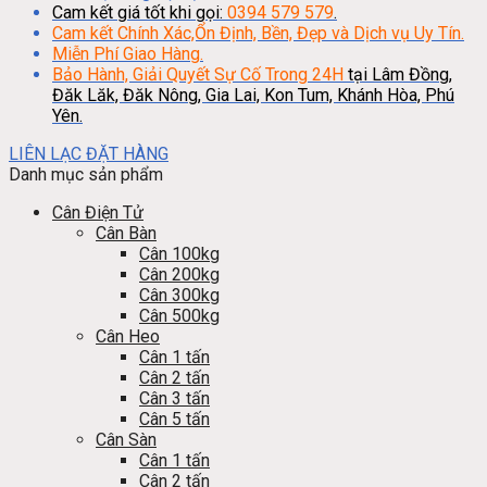
Cam kết giá tốt khi gọi:
0394 579 579
.
Cam kết Chính Xác,Ổn Định, Bền, Đẹp và Dịch vụ Uy Tín.
Miễn Phí Giao Hàng.
Bảo Hành, Giải Quyết Sự Cố Trong 24H
tại Lâm Đồng,
Đăk Lăk, Đăk Nông, Gia Lai, Kon Tum, Khánh Hòa, Phú
Yên.
LIÊN LẠC ĐẶT HÀNG
Danh mục sản phẩm
Cân Điện Tử
Cân Bàn
Cân 100kg
Cân 200kg
Cân 300kg
Cân 500kg
Cân Heo
Cân 1 tấn
Cân 2 tấn
Cân 3 tấn
Cân 5 tấn
Cân Sàn
Cân 1 tấn
Cân 2 tấn