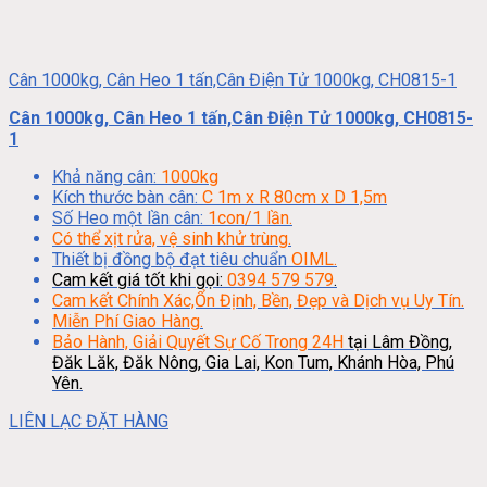
Cân 1000kg, Cân Heo 1 tấn,Cân Điện Tử 1000kg, CH0815-1
Cân 1000kg, Cân Heo 1 tấn,Cân Điện Tử 1000kg, CH0815-
1
Khả năng cân:
1000kg
Kích thước bàn cân:
C 1m x R 80cm x D 1,5m
Số Heo một lần cân:
1con/1 lần.
Có thể xịt rửa, vệ sinh khử trùng.
Thiết bị đồng bộ đạt tiêu chuẩn
OIML.
Cam kết giá tốt khi gọi:
0394 579 579
.
Cam kết Chính Xác,Ổn Định, Bền, Đẹp và Dịch vụ Uy Tín.
Miễn Phí Giao Hàng.
Bảo Hành, Giải Quyết Sự Cố Trong 24H
tại Lâm Đồng,
Đăk Lăk, Đăk Nông, Gia Lai, Kon Tum, Khánh Hòa, Phú
Yên.
LIÊN LẠC ĐẶT HÀNG