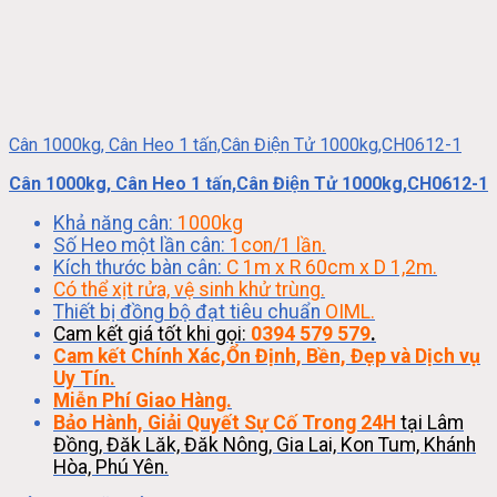
Cân 1000kg, Cân Heo 1 tấn,Cân Điện Tử 1000kg,CH0612-1
Cân 1000kg, Cân Heo 1 tấn,Cân Điện Tử 1000kg,CH0612-1
Khả năng cân:
1000kg
Số Heo một lần cân:
1con/1 lần.
Kích thước bàn cân:
C 1m x R 60cm x D 1,2m.
Có thể xịt rửa, vệ sinh khử trùng.
Thiết bị đồng bộ đạt tiêu chuẩn
OIML.
Cam kết giá tốt khi gọi:
0394 579 579
.
Cam kết Chính Xác,Ổn Định, Bền, Đẹp và Dịch vụ
Uy Tín.
Miễn Phí Giao Hàng.
Bảo Hành, Giải Quyết Sự Cố Trong 24H
tại Lâm
Đồng, Đăk Lăk, Đăk Nông, Gia Lai, Kon Tum, Khánh
Hòa, Phú Yên.