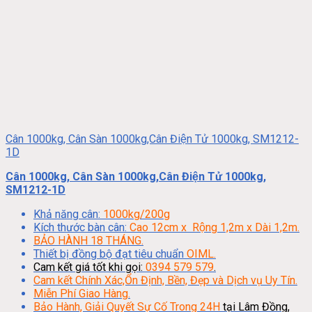
Cân 1000kg, Cân Sàn 1000kg,Cân Điện Tử 1000kg, SM1212-
1D
Cân 1000kg, Cân Sàn 1000kg,Cân Điện Tử 1000kg,
SM1212-1D
Khả năng cân:
1000kg/200g
Kích thước bàn cân:
Cao 12cm x Rộng 1,2m x Dài 1,2m.
BẢO HÀNH 18 THÁNG.
Thiết bị đồng bộ đạt tiêu chuẩn
OIML.
Cam kết giá tốt khi gọi:
0394 579 579
.
Cam kết Chính Xác,Ổn Định, Bền, Đẹp và Dịch vụ Uy Tín.
Miễn Phí Giao Hàng.
Bảo Hành, Giải Quyết Sự Cố Trong 24H
tại Lâm Đồng,