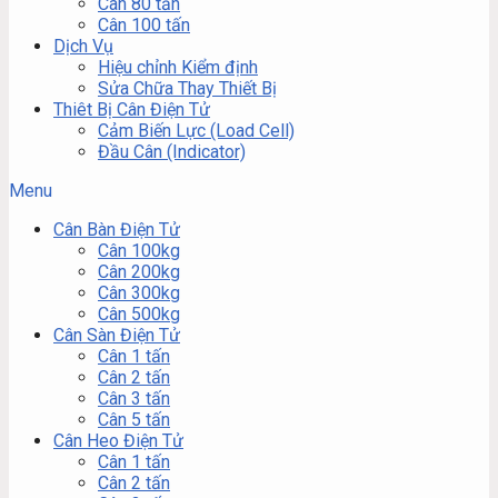
Cân 80 tấn
Cân 100 tấn
Dịch Vụ
Hiệu chỉnh Kiểm định
Sửa Chữa Thay Thiết Bị
Thiêt Bị Cân Điện Tử
Cảm Biến Lực (Load Cell)
Đầu Cân (Indicator)
Menu
Cân Bàn Điện Tử
Cân 100kg
Cân 200kg
Cân 300kg
Cân 500kg
Cân Sàn Điện Tử
Cân 1 tấn
Cân 2 tấn
Cân 3 tấn
Cân 5 tấn
Cân Heo Điện Tử
Cân 1 tấn
Cân 2 tấn