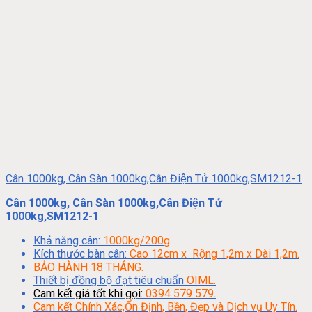
Cân 1000kg, Cân Sàn 1000kg,Cân Điện Tử 1000kg,SM1212-1
Cân 1000kg, Cân Sàn 1000kg,Cân Điện Tử
1000kg,SM1212-1
Khả năng cân:
1000kg/200g
Kích thước bàn cân:
Cao 12cm x Rộng 1,2m x Dài 1,2m.
BẢO HÀNH 18 THÁNG.
Thiết bị đồng bộ đạt tiêu chuẩn
OIML.
Cam kết giá tốt khi gọi:
0394 579 579
.
Cam kết Chính Xác,Ổn Định, Bền, Đẹp và Dịch vụ Uy Tín.