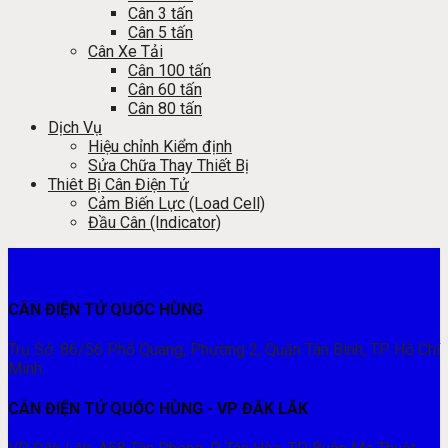
Cân 3 tấn
Cân 5 tấn
Cân Xe Tải
Cân 100 tấn
Cân 60 tấn
Cân 80 tấn
Dịch Vụ
Hiệu chỉnh Kiểm định
Sửa Chữa Thay Thiết Bị
Thiêt Bị Cân Điện Tử
Cảm Biến Lực (Load Cell)
Đầu Cân (Indicator)
CÂN ĐIỆN TỬ QUỐC HÙNG
Trụ Sở: 86/56 Phổ Quang, Phường 2, Quận Tân Bình, TP. Hồ Chí
Minh.
CÂN ĐIỆN TỬ QUỐC HÙNG - VP ĐĂK LĂK