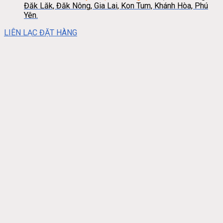
Đăk Lăk, Đăk Nông, Gia Lai, Kon Tum, Khánh Hòa, Phú
Yên.
LIÊN LẠC ĐẶT HÀNG