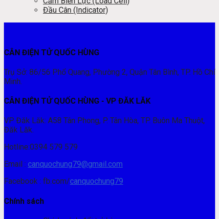
Cảm Biến Lực (Load Cell)
Đầu Cân (Indicator)
CÂN ĐIỆN TỬ QUỐC HÙNG
Trụ Sở: 86/56 Phổ Quang, Phường 2, Quận Tân Bình, TP. Hồ Chí
Minh.
CÂN ĐIỆN TỬ QUỐC HÙNG - VP ĐĂK LĂK
VP Đăk Lăk: A58 Tân Phong, P. Tân Hòa, TP. Buôn Ma Thuột,
Đăk Lăk.
Hotline:0394 579 579
Email :
canquochung79@gmail.com
Facebook : fb.com/
canquochung79
Chính sách