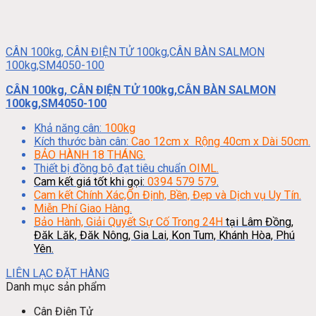
CÂN 100kg, CÂN ĐIỆN TỬ 100kg,CÂN BÀN SALMON
100kg,SM4050-100
CÂN 100kg, CÂN ĐIỆN TỬ 100kg,CÂN BÀN SALMON
100kg,SM4050-100
Khả năng cân:
100kg
Kích thước bàn cân:
Cao 12cm x Rộng 40cm x Dài 50cm.
BẢO HÀNH 18 THÁNG.
Thiết bị đồng bộ đạt tiêu chuẩn
OIML.
Cam kết giá tốt khi gọi:
0394 579 579
.
Cam kết Chính Xác,Ổn Định, Bền, Đẹp và Dịch vụ Uy Tín.
Miễn Phí Giao Hàng.
Bảo Hành, Giải Quyết Sự Cố Trong 24H
tại Lâm Đồng,
Đăk Lăk, Đăk Nông, Gia Lai, Kon Tum, Khánh Hòa, Phú
Yên.
LIÊN LẠC ĐẶT HÀNG
Danh mục sản phẩm
Cân Điện Tử