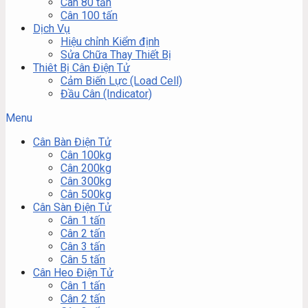
Cân 80 tấn
Cân 100 tấn
Dịch Vụ
Hiệu chỉnh Kiểm định
Sửa Chữa Thay Thiết Bị
Thiêt Bị Cân Điện Tử
Cảm Biến Lực (Load Cell)
Đầu Cân (Indicator)
Menu
Cân Bàn Điện Tử
Cân 100kg
Cân 200kg
Cân 300kg
Cân 500kg
Cân Sàn Điện Tử
Cân 1 tấn
Cân 2 tấn
Cân 3 tấn
Cân 5 tấn
Cân Heo Điện Tử
Cân 1 tấn
Cân 2 tấn