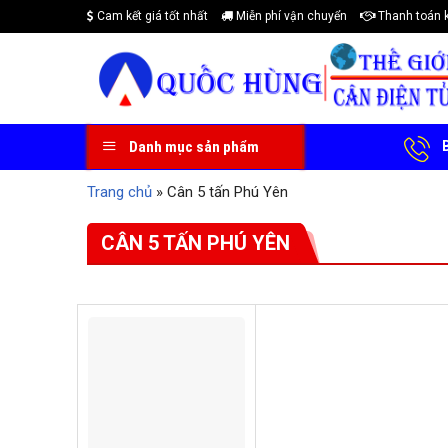
Skip
Cam kết giá tốt nhất
Miễn phí vận chuyển
Thanh toán 
to
content
B
Danh mục sản phẩm
Trang chủ
»
Cân 5 tấn Phú Yên
CÂN 5 TẤN PHÚ YÊN