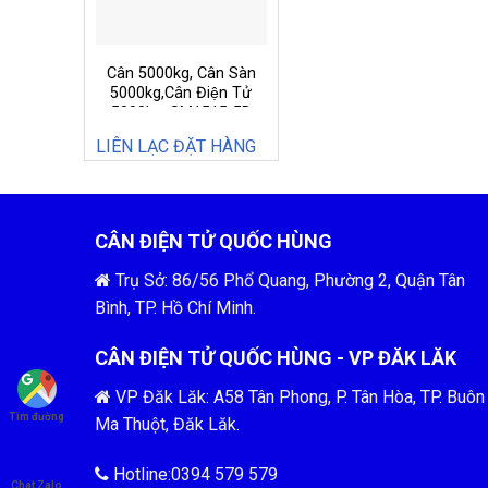
Cân 5000kg, Cân Sàn
5000kg,Cân Điện Tử
5000kg, SM1515-5D
LIÊN LẠC ĐẶT HÀNG
CÂN ĐIỆN TỬ QUỐC HÙNG
Trụ Sở: 86/56 Phổ Quang, Phường 2, Quận Tân
Bình, TP. Hồ Chí Minh.
CÂN ĐIỆN TỬ QUỐC HÙNG - VP ĐĂK LĂK
VP Đăk Lăk: A58 Tân Phong, P. Tân Hòa, TP. Buôn
Tìm đường
Ma Thuột, Đăk Lăk.
Hotline:0394 579 579
Chat Zalo