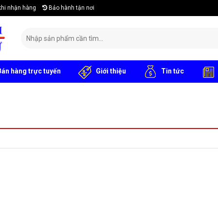
khi nhận hàng
Bảo hành tận nơi
Search
for:
án hàng trực tuyến
Giới thiệu
Tin tức