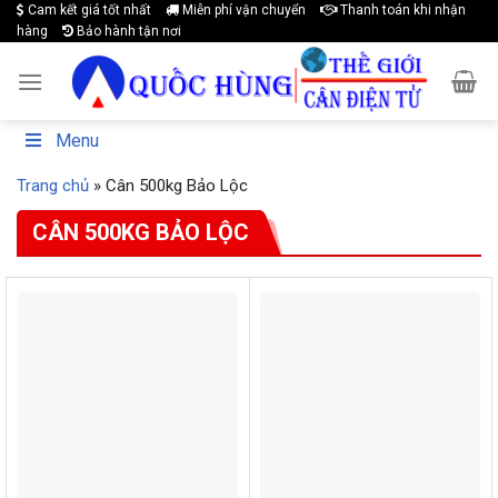
Cam kết giá tốt nhất
Miễn phí vận chuyển
Thanh toán khi nhận
Skip
hàng
Bảo hành tận nơi
to
content
Menu
Trang chủ
»
Cân 500kg Bảo Lộc
CÂN 500KG BẢO LỘC