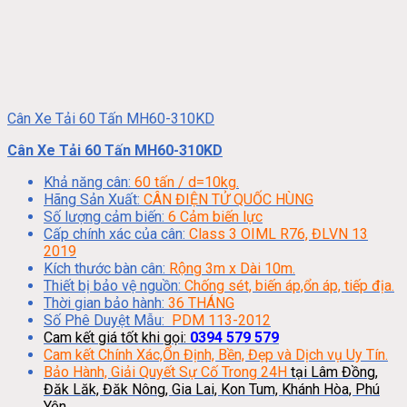
Cân Xe Tải 60 Tấn MH60-310KD
Cân Xe Tải 60 Tấn MH60-310KD
Khả năng cân:
60 tấn / d=10kg.
Hãng Sản Xuất:
CÂN ĐIỆN TỬ QUỐC HÙNG
Số lượng cảm biến:
6 Cảm biến lực
Cấp chính xác của cân:
Class 3 OIML R76, ĐLVN 13
2019
Kích thước bàn cân:
Rộng 3m x Dài 10m.
Thiết bị bảo vệ nguồn:
Chống sét, biến áp,ổn áp, tiếp địa.
Thời gian bảo hành:
36 THÁNG
Số Phê Duyệt Mẫu:
PDM 113-2012
Cam kết giá tốt khi gọi:
0394 579 579
Cam kết Chính Xác,Ổn Định, Bền, Đẹp và Dịch vụ Uy Tín.
Bảo Hành, Giải Quyết Sự Cố Trong 24H
tại Lâm Đồng,
Đăk Lăk, Đăk Nông, Gia Lai, Kon Tum, Khánh Hòa, Phú
Yên.