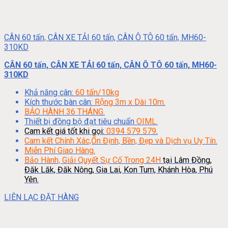
CÂN 60 tấn, CÂN XE TẢI 60 tấn, CÂN Ô TÔ 60 tấn, MH60-
310KD
CÂN 60 tấn, CÂN XE TẢI 60 tấn, CÂN Ô TÔ 60 tấn, MH60-
310KD
Khả năng cân:
60 tấn/10kg
Kích thước bàn cân:
Rộng 3m x Dài 10m.
BẢO HÀNH 36 THÁNG.
Thiết bị đồng bộ đạt tiêu chuẩn
OIML.
Cam kết giá tốt khi gọi:
0394 579 579
.
Cam kết Chính Xác,Ổn Định, Bền, Đẹp và Dịch vụ Uy Tín.
Miễn Phí Giao Hàng.
Bảo Hành, Giải Quyết Sự Cố Trong 24H
tại Lâm Đồng,
Đăk Lăk, Đăk Nông, Gia Lai, Kon Tum, Khánh Hòa, Phú
Yên.
LIÊN LẠC ĐẶT HÀNG