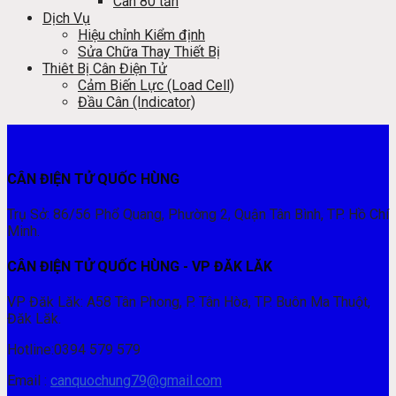
Cân 80 tấn
Dịch Vụ
Hiệu chỉnh Kiểm định
Sửa Chữa Thay Thiết Bị
Thiêt Bị Cân Điện Tử
Cảm Biến Lực (Load Cell)
Đầu Cân (Indicator)
CÂN ĐIỆN TỬ QUỐC HÙNG
Trụ Sở: 86/56 Phổ Quang, Phường 2, Quận Tân Bình, TP. Hồ Chí
Minh.
CÂN ĐIỆN TỬ QUỐC HÙNG - VP ĐĂK LĂK
VP Đăk Lăk: A58 Tân Phong, P. Tân Hòa, TP. Buôn Ma Thuột,
Đăk Lăk.
Hotline:0394 579 579
Email :
canquochung79@gmail.com