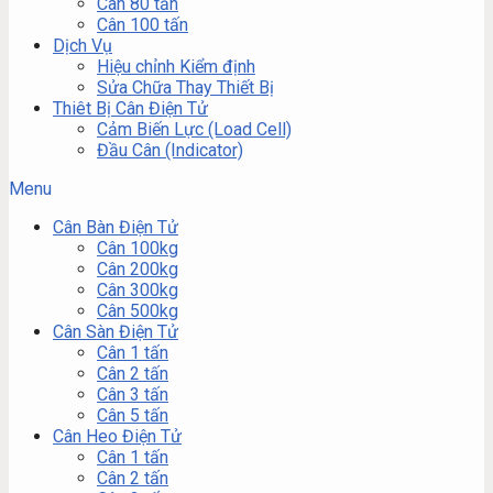
Cân 80 tấn
Cân 100 tấn
Dịch Vụ
Hiệu chỉnh Kiểm định
Sửa Chữa Thay Thiết Bị
Thiêt Bị Cân Điện Tử
Cảm Biến Lực (Load Cell)
Đầu Cân (Indicator)
Menu
Cân Bàn Điện Tử
Cân 100kg
Cân 200kg
Cân 300kg
Cân 500kg
Cân Sàn Điện Tử
Cân 1 tấn
Cân 2 tấn
Cân 3 tấn
Cân 5 tấn
Cân Heo Điện Tử
Cân 1 tấn
Cân 2 tấn