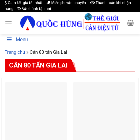
Cam kết giá tốt nhất
Miễn phí vận chuyển
Thanh toán khi nhận
Skip
hàng
Bảo hành tận nơi
to
content
Menu
Trang chủ
»
Cân 80 tấn Gia Lai
CÂN 80 TẤN GIA LAI