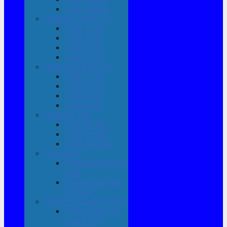
Cân 500kg
Cân Sàn Điện Tử
Cân 1 tấn
Cân 2 tấn
Cân 3 tấn
Cân 5 tấn
Cân Heo Điện Tử
Cân 1 tấn
Cân 2 tấn
Cân 3 tấn
Cân 5 tấn
Cân Xe Tải
Cân 60 tấn
Cân 80 tấn
Cân 100 tấn
Dịch Vụ
Hiệu chỉnh Kiểm
định
Sửa Chữa Thay
Thiết Bị
Thiêt Bị Cân Điện Tử
Cảm Biến Lực
(Load Cell)