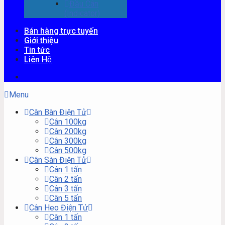
Đầu Cân
(Indicator)
Bán hàng trực tuyến
Giới thiệu
Tin tức
Liên Hệ
Menu
Cân Bàn Điện Tử
Cân 100kg
Cân 200kg
Cân 300kg
Cân 500kg
Cân Sàn Điện Tử
Cân 1 tấn
Cân 2 tấn
Cân 3 tấn
Cân 5 tấn
Cân Heo Điện Tử
Cân 1 tấn