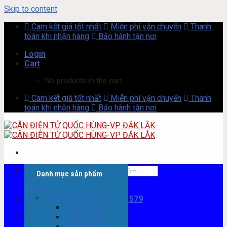
Skip to content
Cam kết giá tốt nhất
Miễn phí vận chuyển
Thanh
toán khi nhận hàng
Bảo hành tận nơi
Login
Cart
No products in the cart.
Cam kết giá tốt nhất
Miễn phí vận chuyển
Thanh
toán khi nhận hàng
Bảo hành tận nơi
Search for:
Danh mục sản phẩm
Menu
Cân Bàn Điện Tử
Mua hàng online
0394 579 579
Cân 100kg
Cân 200kg
Cân 300kg