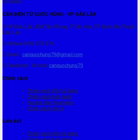
Chí Minh.
CÂN ĐIỆN TỬ QUỐC HÙNG - VP ĐĂK LĂK
VP Đăk Lăk: A58 Tân Phong, P. Tân Hòa, TP. Buôn Ma Thuột,
Đăk Lăk.
Hotline:0394 579 579
Email :
canquochung79@gmail.com
Facebook : fb.com/
canquochung79
Chính sách
Chính sách đổi trả hàng
Chính sách bảo hành
Hướng dẫn mua hàng
Chính sách đại lý
Liên kết
Chính sách đổi trả hàng
Chính sách bảo hành