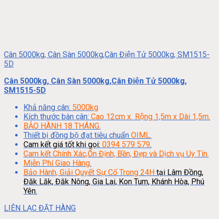
Cân 5000kg, Cân Sàn 5000kg,Cân Điện Tử 5000kg, SM1515-
5D
Cân 5000kg, Cân Sàn 5000kg,Cân Điện Tử 5000kg,
SM1515-5D
Khả năng cân:
5000kg
Kích thước bàn cân:
Cao 12cm x Rộng 1,5m x Dài 1,5m.
BẢO HÀNH 18 THÁNG.
Thiết bị đồng bộ đạt tiêu chuẩn
OIML.
Cam kết giá tốt khi gọi:
0394 579 579
.
Cam kết Chính Xác,Ổn Định, Bền, Đẹp và Dịch vụ Uy Tín.
Miễn Phí Giao Hàng.
Bảo Hành, Giải Quyết Sự Cố Trong 24H
tại Lâm Đồng,
Đăk Lăk, Đăk Nông, Gia Lai, Kon Tum, Khánh Hòa, Phú
Yên.
LIÊN LẠC ĐẶT HÀNG