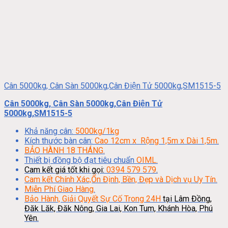
Cân 5000kg, Cân Sàn 5000kg,Cân Điện Tử 5000kg,SM1515-5
Cân 5000kg, Cân Sàn 5000kg,Cân Điện Tử
5000kg,SM1515-5
Khả năng cân:
5000kg/1kg
Kích thước bàn cân:
Cao 12cm x Rộng 1,5m x Dài 1,5m.
BẢO HÀNH 18 THÁNG.
Thiết bị đồng bộ đạt tiêu chuẩn
OIML.
Cam kết giá tốt khi gọi:
0394 579 579
.
Cam kết Chính Xác,Ổn Định, Bền, Đẹp và Dịch vụ Uy Tín.
Miễn Phí Giao Hàng.
Bảo Hành, Giải Quyết Sự Cố Trong 24H
tại Lâm Đồng,
Đăk Lăk, Đăk Nông, Gia Lai, Kon Tum, Khánh Hòa, Phú
Yên.