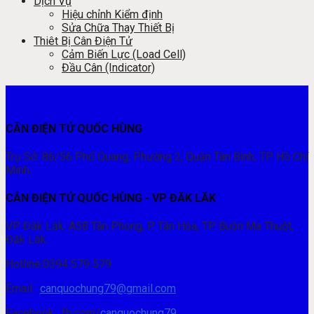
Dịch Vụ
Hiệu chỉnh Kiểm định
Sửa Chữa Thay Thiết Bị
Thiêt Bị Cân Điện Tử
Cảm Biến Lực (Load Cell)
Đầu Cân (Indicator)
CÂN ĐIỆN TỬ QUỐC HÙNG
Trụ Sở: 86/56 Phổ Quang, Phường 2, Quận Tân Bình, TP. Hồ Chí
Minh.
CÂN ĐIỆN TỬ QUỐC HÙNG - VP ĐĂK LĂK
VP Đăk Lăk: A58 Tân Phong, P. Tân Hòa, TP. Buôn Ma Thuột,
Đăk Lăk.
Hotline:0394 579 579
Email :
canquochung79@gmail.com
Facebook : fb.com/
canquochung79