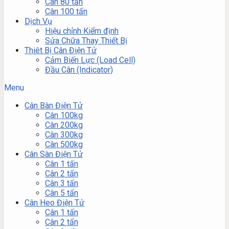
Cân 80 tấn
Cân 100 tấn
Dịch Vụ
Hiệu chỉnh Kiểm định
Sửa Chữa Thay Thiết Bị
Thiêt Bị Cân Điện Tử
Cảm Biến Lực (Load Cell)
Đầu Cân (Indicator)
Menu
Cân Bàn Điện Tử
Cân 100kg
Cân 200kg
Cân 300kg
Cân 500kg
Cân Sàn Điện Tử
Cân 1 tấn
Cân 2 tấn
Cân 3 tấn
Cân 5 tấn
Cân Heo Điện Tử
Cân 1 tấn
Cân 2 tấn