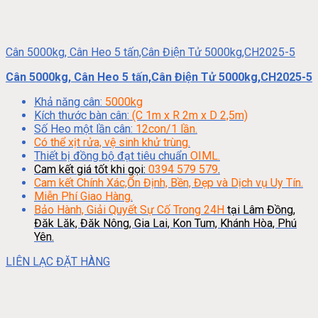
Cân 5000kg, Cân Heo 5 tấn,Cân Điện Tử 5000kg,CH2025-5
Cân 5000kg, Cân Heo 5 tấn,Cân Điện Tử 5000kg,CH2025-5
Khả năng cân:
5000kg
Kích thước bàn cân:
(C 1m x R 2m x D 2,5m)
Số Heo một lần cân:
12con/1 lần.
Có thể xịt rửa, vệ sinh khử trùng.
Thiết bị đồng bộ đạt tiêu chuẩn
OIML.
Cam kết giá tốt khi gọi:
0394 579 579
.
Cam kết Chính Xác,Ổn Định, Bền, Đẹp và Dịch vụ Uy Tín.
Miễn Phí Giao Hàng.
Bảo Hành, Giải Quyết Sự Cố Trong 24H
tại Lâm Đồng,
Đăk Lăk, Đăk Nông, Gia Lai, Kon Tum, Khánh Hòa, Phú
Yên.
LIÊN LẠC ĐẶT HÀNG