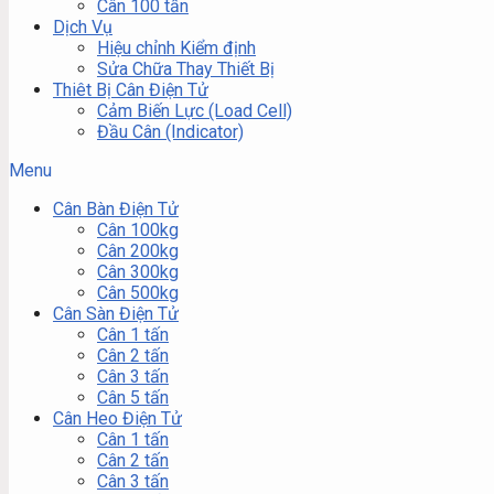
Cân 100 tấn
Dịch Vụ
Hiệu chỉnh Kiểm định
Sửa Chữa Thay Thiết Bị
Thiêt Bị Cân Điện Tử
Cảm Biến Lực (Load Cell)
Đầu Cân (Indicator)
Menu
Cân Bàn Điện Tử
Cân 100kg
Cân 200kg
Cân 300kg
Cân 500kg
Cân Sàn Điện Tử
Cân 1 tấn
Cân 2 tấn
Cân 3 tấn
Cân 5 tấn
Cân Heo Điện Tử
Cân 1 tấn
Cân 2 tấn
Cân 3 tấn