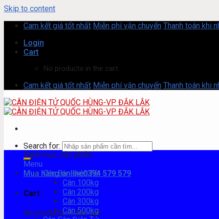
Skip to content
Cam kết giá tốt nhất
Miễn phí vận chuyển
Thanh toán khi 
Login
Cart
No products in the cart.
Cam kết giá tốt nhất
Miễn phí vận chuyển
Thanh toán khi 
Search for:
Danh mục sản phẩm
Menu
Mua hàng online
Cân Bàn Điện Tử
0394 579 579
Cân 100kg
Cân 200kg
Cart
Cân 300kg
Cân 500kg
No products in the cart.