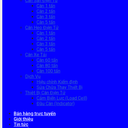
Cân Sàn Điện Tử
Cân 1 tấn
Cân 2 tấn
Cân 3 tấn
Cân 5 tấn
Cân Heo Điện Tử
Cân 1 tấn
Cân 2 tấn
Cân 3 tấn
Cân 5 tấn
Cân Xe Tải
Cân 60 tấn
Cân 80 tấn
Cân 100 tấn
Dịch Vụ
Hiệu chỉnh Kiểm định
Sửa Chữa Thay Thiết Bị
Thiêt Bị Cân Điện Tử
Cảm Biến Lực (Load Cell)
Đầu Cân (Indicator)
Bán hàng trực tuyến
Giới thiệu
Tin tức