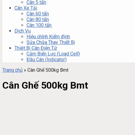
Cân 5 tấn
Cân Xe Tải
Cân 60 tấn
Cân 80 tấn
Cân 100 tấn
Dịch Vụ
Hiệu chỉnh Kiểm định
Sửa Chữa Thay Thiết Bị
Thiêt Bị Cân Điện Tử
Cảm Biến Lực (Load Cell)
Đầu Cân (Indicator)
Trang chủ
»
Cân Ghế 500kg Bmt
Cân Ghế 500kg Bmt