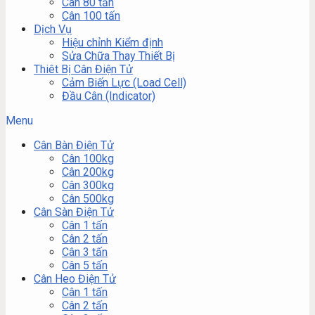
Cân 80 tấn
Cân 100 tấn
Dịch Vụ
Hiệu chỉnh Kiểm định
Sửa Chữa Thay Thiết Bị
Thiêt Bị Cân Điện Tử
Cảm Biến Lực (Load Cell)
Đầu Cân (Indicator)
Menu
Cân Bàn Điện Tử
Cân 100kg
Cân 200kg
Cân 300kg
Cân 500kg
Cân Sàn Điện Tử
Cân 1 tấn
Cân 2 tấn
Cân 3 tấn
Cân 5 tấn
Cân Heo Điện Tử
Cân 1 tấn
Cân 2 tấn