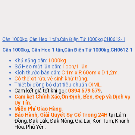
Cân 1000kg, Cân Heo 1 tấn,Cân Điện Tử 1000kg,CH0612-1
Cân 1000kg, Cân Heo 1 tấn,Cân Điện Tử 1000kg,CH0612-1
Khả năng cân:
1000kg
Số Heo một lần cân:
1con/1 lần.
Kích thước bàn cân:
C 1m x R 60cm x D 1,2m.
Có thể xịt rửa, vệ sinh khử trùng.
Thiết bị đồng bộ đạt tiêu chuẩn
OIML.
Cam kết giá tốt khi gọi:
0394 579 579
.
Cam kết Chính Xác,Ổn Định, Bền, Đẹp và Dịch vụ
Uy Tín.
Miễn Phí Giao Hàng.
Bảo Hành, Giải Quyết Sự Cố Trong 24H
tại Lâm
Đồng, Đăk Lăk, Đăk Nông, Gia Lai, Kon Tum, Khánh
Hòa, Phú Yên.