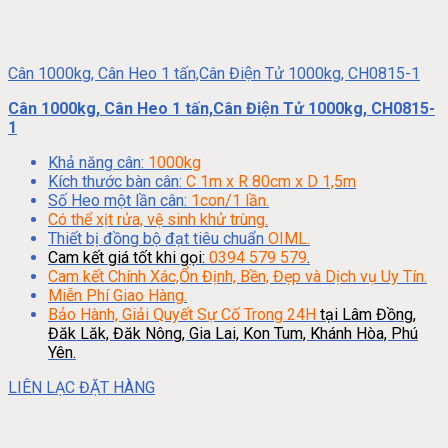
Cân 1000kg, Cân Heo 1 tấn,Cân Điện Tử 1000kg, CH0815-1
Cân 1000kg, Cân Heo 1 tấn,Cân Điện Tử 1000kg, CH0815-
1
Khả năng cân:
1000kg
Kích thước bàn cân:
C 1m x R 80cm x D 1,5m
Số Heo một lần cân:
1con/1 lần.
Có thể xịt rửa, vệ sinh khử trùng.
Thiết bị đồng bộ đạt tiêu chuẩn
OIML.
Cam kết giá tốt khi gọi:
0394 579 579
.
Cam kết Chính Xác,Ổn Định, Bền, Đẹp và Dịch vụ Uy Tín.
Miễn Phí Giao Hàng.
Bảo Hành, Giải Quyết Sự Cố Trong 24H
tại Lâm Đồng,
Đăk Lăk, Đăk Nông, Gia Lai, Kon Tum, Khánh Hòa, Phú
Yên.
LIÊN LẠC ĐẶT HÀNG