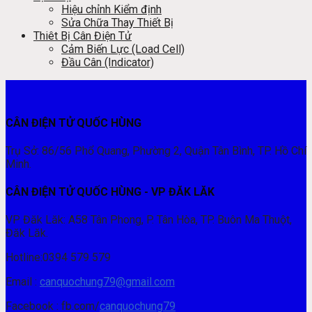
Hiệu chỉnh Kiểm định
Sửa Chữa Thay Thiết Bị
Thiêt Bị Cân Điện Tử
Cảm Biến Lực (Load Cell)
Đầu Cân (Indicator)
CÂN ĐIỆN TỬ QUỐC HÙNG
Trụ Sở: 86/56 Phổ Quang, Phường 2, Quận Tân Bình, TP. Hồ Chí
Minh.
CÂN ĐIỆN TỬ QUỐC HÙNG - VP ĐĂK LĂK
VP Đăk Lăk: A58 Tân Phong, P. Tân Hòa, TP. Buôn Ma Thuột,
Đăk Lăk.
Hotline:0394 579 579
Email :
canquochung79@gmail.com
Facebook : fb.com/
canquochung79