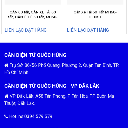
CÂN 60 tấn, CÂN XE TẢI 60
Cân Xe Tải 60 Tấn MH60-
tấn, CÂN Ô TÔ 60 tấn, MH60-
310KD
310KD
LIÊN LẠC ĐẶT HÀNG
LIÊN LẠC ĐẶT HÀNG
CÂN ĐIỆN TỬ QUỐC HÙNG
Trụ Sở: 86/56 Phổ Quang, Phường 2, Quận Tân Bình, TP.
Hồ Chí Minh.
CÂN ĐIỆN TỬ QUỐC HÙNG - VP ĐĂK LĂK
VP Đăk Lăk: A58 Tân Phong, P. Tân Hòa, TP. Buôn Ma
Thuột, Đăk Lăk.
Hotline:0394 579 579