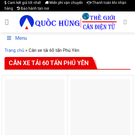
Cam kết giá tốt nhất
Miễn phí vận chuyển
Thanh toán khi nhận
Skip
hàng
Bảo hành tận nơi
to
content
Menu
Trang chủ
»
Cân xe tải 60 tấn Phú Yên
CÂN XE TẢI 60 TẤN PHÚ YÊN