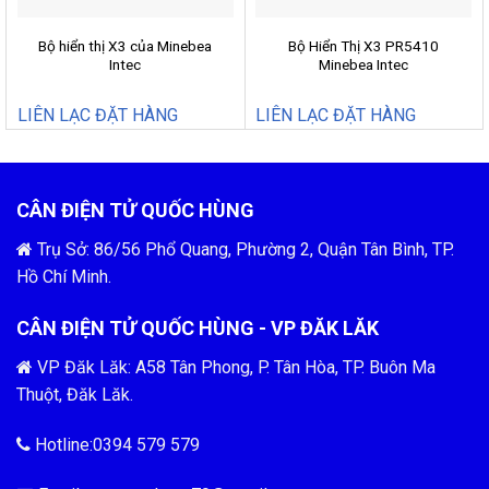
Bộ hiển thị X3 của Minebea
Bộ Hiển Thị X3 PR5410
Intec
Minebea Intec
LIÊN LẠC ĐẶT HÀNG
LIÊN LẠC ĐẶT HÀNG
CÂN ĐIỆN TỬ QUỐC HÙNG
Trụ Sở: 86/56 Phổ Quang, Phường 2, Quận Tân Bình, TP.
Hồ Chí Minh.
CÂN ĐIỆN TỬ QUỐC HÙNG - VP ĐĂK LĂK
VP Đăk Lăk: A58 Tân Phong, P. Tân Hòa, TP. Buôn Ma
Thuột, Đăk Lăk.
Hotline:0394 579 579