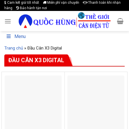
Cam kết giá tốt nhất
Miễn phí vận chuyển
Thanh toán khi nhận
Skip
hàng
Bảo hành tận nơi
to
content
Menu
Trang chủ
»
Đầu Cân X3 Digital
ĐẦU CÂN X3 DIGITAL