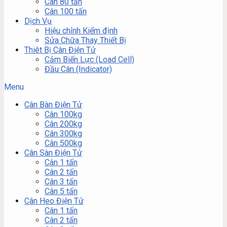
Cân 80 tấn
Cân 100 tấn
Dịch Vụ
Hiệu chỉnh Kiểm định
Sửa Chữa Thay Thiết Bị
Thiêt Bị Cân Điện Tử
Cảm Biến Lực (Load Cell)
Đầu Cân (Indicator)
Menu
Cân Bàn Điện Tử
Cân 100kg
Cân 200kg
Cân 300kg
Cân 500kg
Cân Sàn Điện Tử
Cân 1 tấn
Cân 2 tấn
Cân 3 tấn
Cân 5 tấn
Cân Heo Điện Tử
Cân 1 tấn
Cân 2 tấn