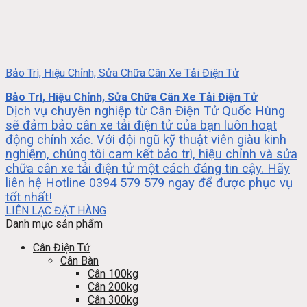
Bảo Trì, Hiệu Chỉnh, Sửa Chữa Cân Xe Tải Điện Tử
Bảo Trì, Hiệu Chỉnh, Sửa Chữa Cân Xe Tải Điện Tử
Dịch vụ chuyên nghiệp từ Cân Điện Tử Quốc Hùng
sẽ đảm bảo cân xe tải điện tử của bạn luôn hoạt
động chính xác. Với đội ngũ kỹ thuật viên giàu kinh
nghiệm, chúng tôi cam kết bảo trì, hiệu chỉnh và sửa
chữa cân xe tải điện tử một cách đáng tin cậy. Hãy
liên hệ Hotline 0394 579 579 ngay để được phục vụ
tốt nhất!
LIÊN LẠC ĐẶT HÀNG
Danh mục sản phẩm
Cân Điện Tử
Cân Bàn
Cân 100kg
Cân 200kg
Cân 300kg