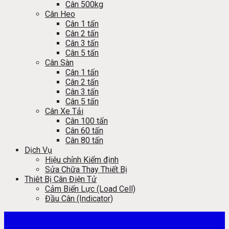
Cân 500kg
Cân Heo
Cân 1 tấn
Cân 2 tấn
Cân 3 tấn
Cân 5 tấn
Cân Sàn
Cân 1 tấn
Cân 2 tấn
Cân 3 tấn
Cân 5 tấn
Cân Xe Tải
Cân 100 tấn
Cân 60 tấn
Cân 80 tấn
Dịch Vụ
Hiệu chỉnh Kiểm định
Sửa Chữa Thay Thiết Bị
Thiêt Bị Cân Điện Tử
Cảm Biến Lực (Load Cell)
Đầu Cân (Indicator)