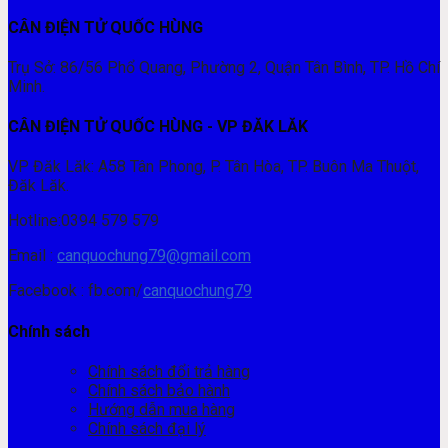
CÂN ĐIỆN TỬ QUỐC HÙNG
Trụ Sở: 86/56 Phổ Quang, Phường 2, Quận Tân Bình, TP. Hồ Chí
Minh.
CÂN ĐIỆN TỬ QUỐC HÙNG - VP ĐĂK LĂK
VP Đăk Lăk: A58 Tân Phong, P. Tân Hòa, TP. Buôn Ma Thuột,
Đăk Lăk.
Hotline:0394 579 579
Email :
canquochung79@gmail.com
Facebook : fb.com/
canquochung79
Chính sách
Chính sách đổi trả hàng
Chính sách bảo hành
Hướng dẫn mua hàng
Chính sách đại lý