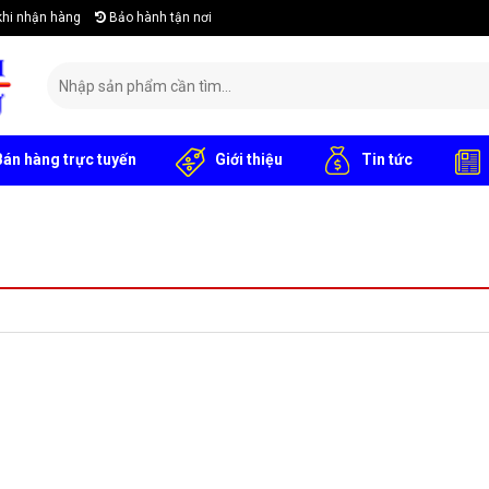
khi nhận hàng
Bảo hành tận nơi
Search
for:
án hàng trực tuyến
Giới thiệu
Tin tức