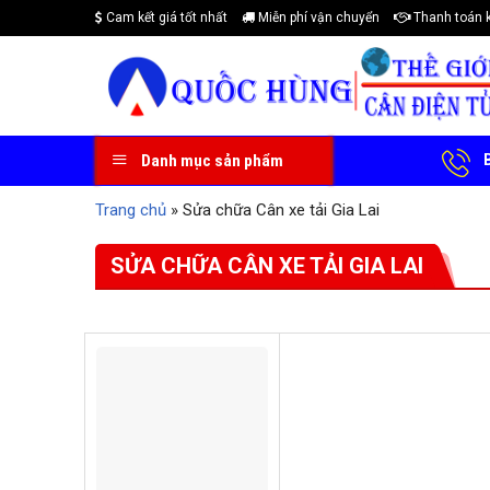
Skip
Cam kết giá tốt nhất
Miễn phí vận chuyển
Thanh toán 
to
content
B
Danh mục sản phẩm
Trang chủ
»
Sửa chữa Cân xe tải Gia Lai
SỬA CHỮA CÂN XE TẢI GIA LAI