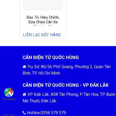
Bảo Trì, Hiệu Chỉnh,
Sửa Chữa Cân Xe
Tải Điện Tử
LIÊN LẠC ĐẶT HÀNG
CÂN ĐIỆN TỬ QUỐC HÙNG
Trụ Sở: 86/56 Phổ Quang, Phường 2, Quận Tân
Bình, TP. Hồ Chí Minh.
CÂN ĐIỆN TỬ QUỐC HÙNG - VP ĐĂK LĂK
VP Đăk Lăk: A58 Tân Phong, P. Tân Hòa, TP. Buôn
Tìm đường
Ma Thuột, Đăk Lăk.
Hotline:0394 579 579
Chat Zalo