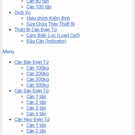
Cân 80 tấn
Cân 100 tấn
Dịch Vụ
Hiệu chỉnh Kiểm định
Sửa Chữa Thay Thiết Bị
Thiêt Bị Cân Điện Tử
Cảm Biến Lực (Load Cell)
Đầu Cân (Indicator)
Menu
Cân Bàn Điện Tử
Cân 100kg
Cân 200kg
Cân 300kg
Cân 500kg
Cân Sàn Điện Tử
Cân 1 tấn
Cân 2 tấn
Cân 3 tấn
Cân 5 tấn
Cân Heo Điện Tử
Cân 1 tấn
Cân 2 tấn