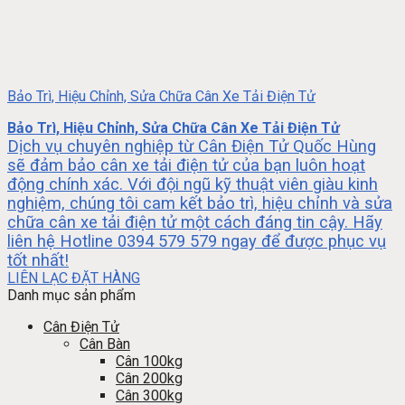
Bảo Trì, Hiệu Chỉnh, Sửa Chữa Cân Xe Tải Điện Tử
Bảo Trì, Hiệu Chỉnh, Sửa Chữa Cân Xe Tải Điện Tử
Dịch vụ chuyên nghiệp từ Cân Điện Tử Quốc Hùng
sẽ đảm bảo cân xe tải điện tử của bạn luôn hoạt
động chính xác. Với đội ngũ kỹ thuật viên giàu kinh
nghiệm, chúng tôi cam kết bảo trì, hiệu chỉnh và sửa
chữa cân xe tải điện tử một cách đáng tin cậy. Hãy
liên hệ Hotline 0394 579 579 ngay để được phục vụ
tốt nhất!
LIÊN LẠC ĐẶT HÀNG
Danh mục sản phẩm
Cân Điện Tử
Cân Bàn
Cân 100kg
Cân 200kg
Cân 300kg