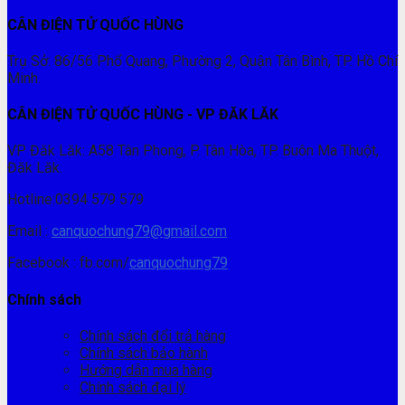
CÂN ĐIỆN TỬ QUỐC HÙNG
Trụ Sở: 86/56 Phổ Quang, Phường 2, Quận Tân Bình, TP. Hồ Chí
Minh.
CÂN ĐIỆN TỬ QUỐC HÙNG - VP ĐĂK LĂK
VP Đăk Lăk: A58 Tân Phong, P. Tân Hòa, TP. Buôn Ma Thuột,
Đăk Lăk.
Hotline:0394 579 579
Email :
canquochung79@gmail.com
Facebook : fb.com/
canquochung79
Chính sách
Chính sách đổi trả hàng
Chính sách bảo hành
Hướng dẫn mua hàng
Chính sách đại lý