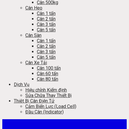
Cân 500kg
Cân Heo
Cân 1 tấn
Cân 2 tấn
Cân 3 tấn
Cân 5 tấn
Cân Sàn
Cân 1 tấn
Cân 2 tấn
Cân 3 tấn
Cân 5 tấn
Cân Xe Tải
Cân 100 tấn
Cân 60 tấn
Cân 80 tấn
Dịch Vụ
Hiệu chỉnh Kiểm định
Sửa Chữa Thay Thiết Bị
Thiêt Bị Cân Điện Tử
Cảm Biến Lực (Load Cell)
Đầu Cân (Indicator)