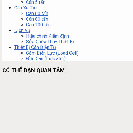
Cân 5 tấn
Cân Xe Tải
Cân 60 tấn
Cân 80 tấn
Cân 100 tấn
Dịch Vụ
Hiệu chỉnh Kiểm định
Sửa Chữa Thay Thiết Bị
Thiêt Bị Cân Điện Tử
Cảm Biến Lực (Load Cell)
Đầu Cân (Indicator)
CÓ THỂ BẠN QUAN TÂM