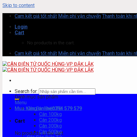
Skip to content
Cam kết giá tốt nhất
Miễn phí vận chuyển
Thanh toán khi 
Login
Cart
No products in the cart.
Cam kết giá tốt nhất
Miễn phí vận chuyển
Thanh toán khi 
Search for:
Danh mục sản phẩm
Menu
Mua hàng online
Cân Bàn Điện Tử
0394 579 579
Cân 100kg
Cân 200kg
Cart
Cân 300kg
Cân 500kg
No products in the cart.