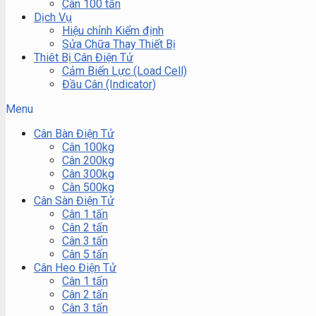
Cân 100 tấn
Dịch Vụ
Hiệu chỉnh Kiểm định
Sửa Chữa Thay Thiết Bị
Thiêt Bị Cân Điện Tử
Cảm Biến Lực (Load Cell)
Đầu Cân (Indicator)
Menu
Cân Bàn Điện Tử
Cân 100kg
Cân 200kg
Cân 300kg
Cân 500kg
Cân Sàn Điện Tử
Cân 1 tấn
Cân 2 tấn
Cân 3 tấn
Cân 5 tấn
Cân Heo Điện Tử
Cân 1 tấn
Cân 2 tấn
Cân 3 tấn