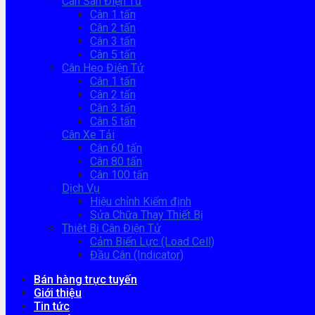
Cân Sàn Điện Tử
Cân 1 tấn
Cân 2 tấn
Cân 3 tấn
Cân 5 tấn
Cân Heo Điện Tử
Cân 1 tấn
Cân 2 tấn
Cân 3 tấn
Cân 5 tấn
Cân Xe Tải
Cân 60 tấn
Cân 80 tấn
Cân 100 tấn
Dịch Vụ
Hiệu chỉnh Kiểm định
Sửa Chữa Thay Thiết Bị
Thiêt Bị Cân Điện Tử
Cảm Biến Lực (Load Cell)
Đầu Cân (Indicator)
Bán hàng trực tuyến
Giới thiệu
Tin tức