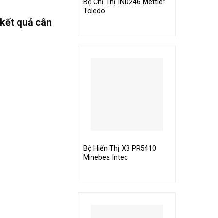
Bộ Chỉ Thị IND246 Mettler
Toledo
 kết quả cân
Bộ Hiển Thị X3 PR5410
Minebea Intec