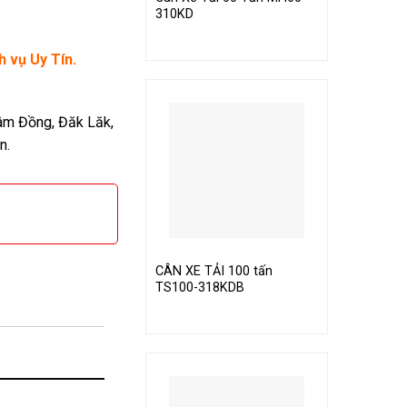
310KD
h vụ Uy Tín.
âm Đồng, Đăk Lăk,
n.
CÂN XE TẢI 100 tấn
TS100-318KDB