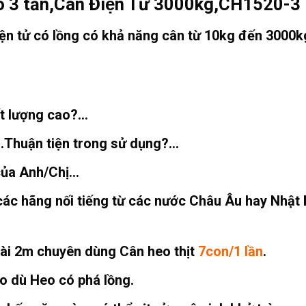
 3 tấn,Cân Điện Tử 3000kg,CH1520-3
ện tử có lồng có khả năng cân từ
10kg
đến
3000k
t lượng cao?…
Thuận tiện trong sử dụng?…
 của Anh/Chị…
các hãng nối tiếng từ các nước Châu Âu hay Nhật
ài 2m chuyên dùng Cân heo thịt
7con/1 lần
.
o dù Heo có phá lồng.