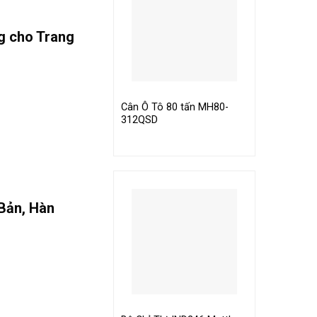
g
cho Trang
Cân Ô Tô 80 tấn MH80-
312QSD
 Bản, Hàn