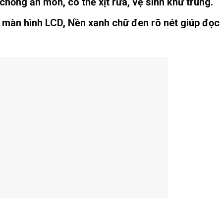
ống ăn mòn, có thể xịt rửa, vệ sinh khử trùng.
ó màn hình LCD, Nền xanh chữ đen rõ nét giúp đọc