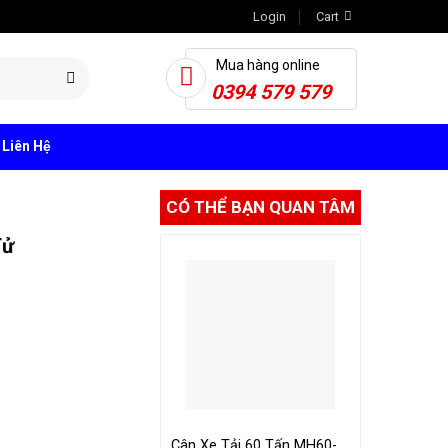
Login
Cart
Mua hàng online
0394 579 579
Liên Hệ
CÓ THỂ BẠN QUAN TÂM
ử
Cân Xe Tải 60 Tấn MH60-