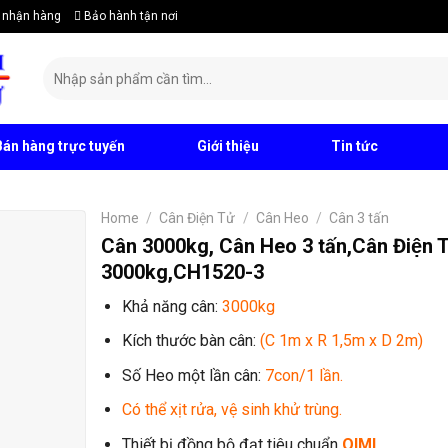
 nhận hàng
Bảo hành tận nơi
Search
for:
án hàng trực tuyến
Giới thiệu
Tin tức
Home
/
Cân Điện Tử
/
Cân Heo
/
Cân 3 tấn
Cân 3000kg, Cân Heo 3 tấn,Cân Điện T
3000kg,CH1520-3
Khả năng cân:
3000kg
Kích thước bàn cân:
(C 1m x R 1,5m x D 2m)
Số Heo một lần cân:
7con/1 lần.
Có thể xịt rửa, vệ sinh khử trùng.
Thiết bị đồng bộ đạt tiêu chuẩn
OIML.