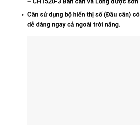
–
CH1520-3
Bàn cân và Lồng được sơn ch
Cân sử dụng bộ hiển thị số (Đầu cân) c
dễ dàng ngay cả ngoài trời nắng.