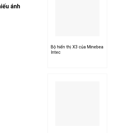
ếu ánh
Bộ hiển thị X3 của Minebea
Intec