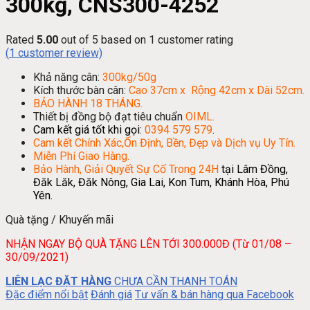
300kg, CNS300-4252
Rated
5.00
out of 5 based on
1
customer rating
(
1
customer review)
Khả năng cân:
300kg/50g
Kích thước bàn cân:
Cao 37cm x Rộng 42cm x Dài 52cm.
BẢO HÀNH 18 THÁNG.
Thiết bị đồng bộ đạt tiêu chuẩn
OIML.
Cam kết giá tốt khi gọi:
0394 579 579
.
Cam kết Chính Xác,Ổn Định, Bền, Đẹp và Dịch vụ Uy Tín.
Miễn Phí Giao Hàng.
Bảo Hành, Giải Quyết Sự Cố Trong 24H
tại Lâm Đồng,
Đăk Lăk, Đăk Nông, Gia Lai, Kon Tum, Khánh Hòa, Phú
Yên.
Quà tặng / Khuyến mãi
NHẬN NGAY BỘ QUÀ TẶNG LÊN TỚI 300.000Đ (Từ 01/08 –
30/09/2021)
LIÊN LẠC ĐẶT HÀNG
CHƯA CẦN THANH TOÁN
Đặc điểm nổi bật
Đánh giá
Tư vấn & bán hàng qua Facebook