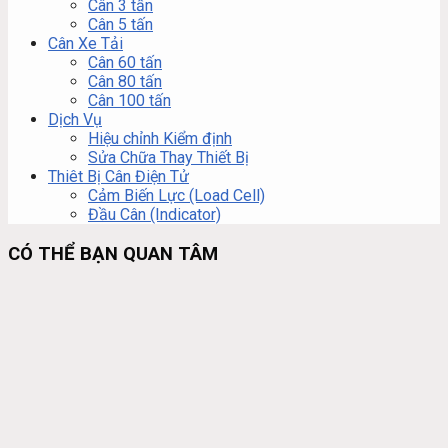
Cân 3 tấn
Cân 5 tấn
Cân Xe Tải
Cân 60 tấn
Cân 80 tấn
Cân 100 tấn
Dịch Vụ
Hiệu chỉnh Kiểm định
Sửa Chữa Thay Thiết Bị
Thiêt Bị Cân Điện Tử
Cảm Biến Lực (Load Cell)
Đầu Cân (Indicator)
CÓ THỂ BẠN QUAN TÂM