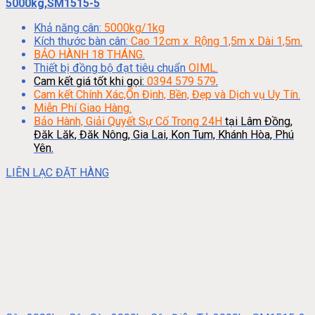
5000kg,SM1515-5
Khả năng cân:
5000kg/1kg
Kích thước bàn cân:
Cao 12cm x Rộng 1,5m x Dài 1,5m.
BẢO HÀNH 18 THÁNG.
Thiết bị đồng bộ đạt tiêu chuẩn
OIML.
Cam kết giá tốt khi gọi:
0394 579 579
.
Cam kết Chính Xác,Ổn Định, Bền, Đẹp và Dịch vụ Uy Tín.
Miễn Phí Giao Hàng.
Bảo Hành, Giải Quyết Sự Cố Trong 24H
tại Lâm Đồng,
Đăk Lăk, Đăk Nông, Gia Lai, Kon Tum, Khánh Hòa, Phú
Yên.
LIÊN LẠC ĐẶT HÀNG