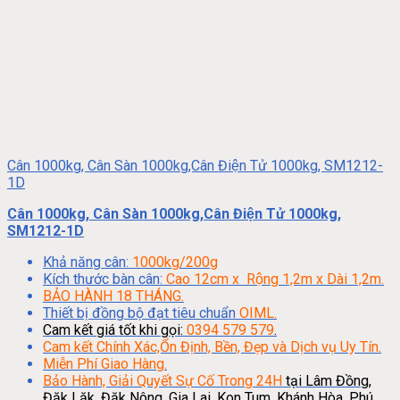
Cân 1000kg, Cân Sàn 1000kg,Cân Điện Tử 1000kg, SM1212-
1D
Cân 1000kg, Cân Sàn 1000kg,Cân Điện Tử 1000kg,
SM1212-1D
Khả năng cân:
1000kg/200g
Kích thước bàn cân:
Cao 12cm x Rộng 1,2m x Dài 1,2m.
BẢO HÀNH 18 THÁNG.
Thiết bị đồng bộ đạt tiêu chuẩn
OIML.
Cam kết giá tốt khi gọi:
0394 579 579
.
Cam kết Chính Xác,Ổn Định, Bền, Đẹp và Dịch vụ Uy Tín.
Miễn Phí Giao Hàng.
Bảo Hành, Giải Quyết Sự Cố Trong 24H
tại Lâm Đồng,
Đăk Lăk, Đăk Nông, Gia Lai, Kon Tum, Khánh Hòa, Phú