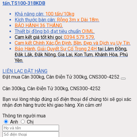
tấn,TS100-318KDB
Khả năng cân:
100 tấn/10kg
Kích thước bàn cân:
Rộng 3m x Dài 18m.
BẢO HÀNH 36 THÁNG.
Thiết bị đồng bộ đạt tiêu chuẩn
OIML.
Cam kết giá tốt khi gọi:
0394 579 579
.
Cam kết Chính Xác,Ổn Định, Bền, Đẹp và Dịch vụ Uy Tín.
Bảo Hành, Giải Quyết Sự Cố Trong 24H
tại Lâm Đồng,
Đăk Lăk, Đăk Nông, Gia Lai, Kon Tum, Khánh Hòa, Phú
Yên.
LIÊN LẠC ĐẶT HÀNG
Đặt mua Cân 300kg, Cân Điện Tử 300kg, CNS300-4252
Cân 300kg, Cân Điện Tử 300kg, CNS300-4252
Bạn vui lòng nhập đúng số điện thoại để chúng tôi sẽ gọi xác
nhận đơn hàng trước khi giao hàng. Xin cảm ơn!
Thông tin người mua
Anh
Chị