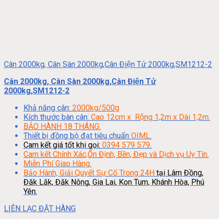
Cân 2000kg, Cân Sàn 2000kg,Cân Điện Tử 2000kg,SM1212-2
Cân 2000kg, Cân Sàn 2000kg,Cân Điện Tử
2000kg,SM1212-2
Khả năng cân:
2000kg/500g
Kích thước bàn cân:
Cao 12cm x Rộng 1,2m x Dài 1,2m.
BẢO HÀNH 18 THÁNG.
Thiết bị đồng bộ đạt tiêu chuẩn
OIML.
Cam kết giá tốt khi gọi:
0394 579 579
.
Cam kết Chính Xác,Ổn Định, Bền, Đẹp và Dịch vụ Uy Tín.
Miễn Phí Giao Hàng.
Bảo Hành, Giải Quyết Sự Cố Trong 24H
tại Lâm Đồng,
Đăk Lăk, Đăk Nông, Gia Lai, Kon Tum, Khánh Hòa, Phú
Yên.
LIÊN LẠC ĐẶT HÀNG