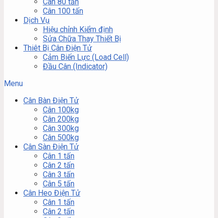
Cân 80 tấn
Cân 100 tấn
Dịch Vụ
Hiệu chỉnh Kiểm định
Sửa Chữa Thay Thiết Bị
Thiêt Bị Cân Điện Tử
Cảm Biến Lực (Load Cell)
Đầu Cân (Indicator)
Menu
Cân Bàn Điện Tử
Cân 100kg
Cân 200kg
Cân 300kg
Cân 500kg
Cân Sàn Điện Tử
Cân 1 tấn
Cân 2 tấn
Cân 3 tấn
Cân 5 tấn
Cân Heo Điện Tử
Cân 1 tấn
Cân 2 tấn