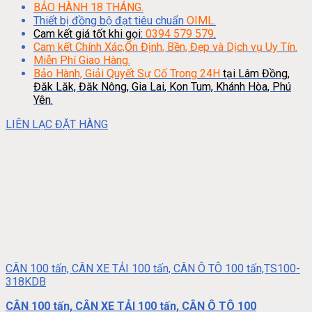
BẢO HÀNH 18 THÁNG.
Thiết bị đồng bộ đạt tiêu chuẩn
OIML.
Cam kết giá tốt khi gọi:
0394 579 579
.
Cam kết Chính Xác,Ổn Định, Bền, Đẹp và Dịch vụ Uy Tín.
Miễn Phí Giao Hàng.
Bảo Hành, Giải Quyết Sự Cố Trong 24H
tại Lâm Đồng,
Đăk Lăk, Đăk Nông, Gia Lai, Kon Tum, Khánh Hòa, Phú
Yên.
LIÊN LẠC ĐẶT HÀNG
CÂN 100 tấn, CÂN XE TẢI 100 tấn, CÂN Ô TÔ 100 tấn,TS100-
318KDB
CÂN 100 tấn, CÂN XE TẢI 100 tấn, CÂN Ô TÔ 100