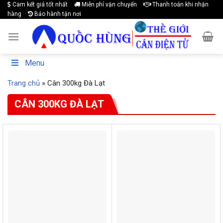
Cam kết giá tốt nhất
Miễn phí vận chuyển
Thanh toán khi nhận
Skip
hàng
Bảo hành tận nơi
to
content
Menu
Trang chủ
»
Cân 300kg Đà Lạt
CÂN 300KG ĐÀ LẠT