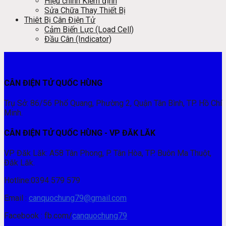
Hiệu chỉnh Kiểm định
Sửa Chữa Thay Thiết Bị
Thiêt Bị Cân Điện Tử
Cảm Biến Lực (Load Cell)
Đầu Cân (Indicator)
CÂN ĐIỆN TỬ QUỐC HÙNG
Trụ Sở: 86/56 Phổ Quang, Phường 2, Quận Tân Bình, TP. Hồ Chí
Minh.
CÂN ĐIỆN TỬ QUỐC HÙNG - VP ĐĂK LĂK
VP Đăk Lăk: A58 Tân Phong, P. Tân Hòa, TP. Buôn Ma Thuột,
Đăk Lăk.
Hotline:0394 579 579
Email :
canquochung79@gmail.com
Facebook : fb.com/
canquochung79