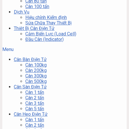
Cân 80 tấn
Cân 100 tấn
Dịch Vụ
Hiệu chỉnh Kiểm định
Sửa Chữa Thay Thiết Bị
Thiêt Bị Cân Điện Tử
Cảm Biến Lực (Load Cell)
Đầu Cân (Indicator)
Menu
Cân Bàn Điện Tử
Cân 100kg
Cân 200kg
Cân 300kg
Cân 500kg
Cân Sàn Điện Tử
Cân 1 tấn
Cân 2 tấn
Cân 3 tấn
Cân 5 tấn
Cân Heo Điện Tử
Cân 1 tấn
Cân 2 tấn