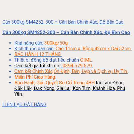
Cân 300kg SM4252-300 – Cân Bàn Chính Xác, Độ Bền Cao
Cân 300kg SM4252-300 – Cân Bàn Chính Xác, Độ Bền Cao
Khả năng cân:
300kg/50g
Kích thước bàn cân:
Cao 11cm x Rộng 42cm x Dài 52cm.
BẢO HÀNH 12 THÁNG.
Thiết bị đồng bộ đạt tiêu chuẩn
OIML.
Cam kết giá tốt khi gọi:
0394 579 579
.
Cam kết Chính Xác,Ổn Định, Bền, Đẹp và Dịch vụ Uy Tín.
Miễn Phí Giao Hàng.
Bảo Hành, Giải Quyết Sự Cố Trong 48H
tại Lâm Đồng,
Đăk Lăk, Đăk Nông, Gia Lai, Kon Tum, Khánh Hòa, Phú
Yên.
LIÊN LẠC ĐẶT HÀNG