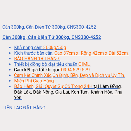
Cân 300kg, Cân Điện Tử 300kg, CNS300-4252
Cân 300kg, Cân Điện Tử 300kg, CNS300-4252
Khả năng cân:
300kg/50g
Kích thước bàn cân:
Cao 37cm x Rộng 42cm x Dài 52cm.
BẢO HÀNH 18 THÁNG.
Thiết bị đồng bộ đạt tiêu chuẩn
OIML.
Cam kết giá tốt khi gọi:
0394 579 579
.
Cam kết Chính Xác,Ổn Định, Bền, Đẹp và Dịch vụ Uy Tín.
Miễn Phí Giao Hàng.
Bảo Hành, Giải Quyết Sự Cố Trong 24H
tại Lâm Đồng,
Đăk Lăk, Đăk Nông, Gia Lai, Kon Tum, Khánh Hòa, Phú
Yên.
LIÊN LẠC ĐẶT HÀNG