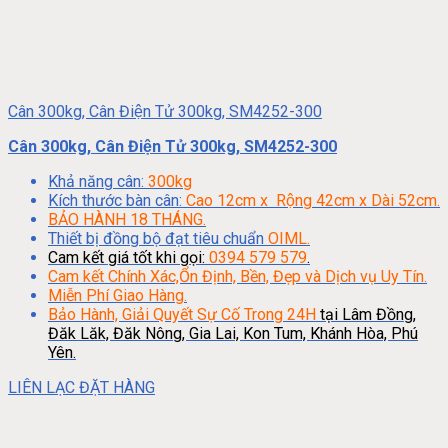
Cân 300kg, Cân Điện Tử 300kg, SM4252-300
Cân 300kg, Cân Điện Tử 300kg, SM4252-300
Khả năng cân:
300kg
Kích thước bàn cân:
Cao 12cm x Rộng 42cm x Dài 52cm.
BẢO HÀNH 18 THÁNG.
Thiết bị đồng bộ đạt tiêu chuẩn
OIML.
Cam kết giá tốt khi gọi:
0394 579 579
.
Cam kết Chính Xác,Ổn Định, Bền, Đẹp và Dịch vụ Uy Tín.
Miễn Phí Giao Hàng.
Bảo Hành, Giải Quyết Sự Cố Trong 24H
tại Lâm Đồng,
Đăk Lăk, Đăk Nông, Gia Lai, Kon Tum, Khánh Hòa, Phú
Yên.
LIÊN LẠC ĐẶT HÀNG