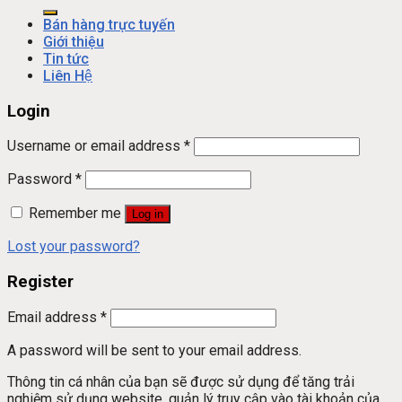
Bán hàng trực tuyến
Giới thiệu
Tin tức
Liên Hệ
Login
Username or email address
*
Password
*
Remember me
Log in
Lost your password?
Register
Email address
*
A password will be sent to your email address.
Thông tin cá nhân của bạn sẽ được sử dụng để tăng trải
nghiệm sử dụng website, quản lý truy cập vào tài khoản của