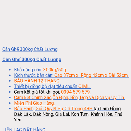
Cân Ghế 300kg Chất Lượng
Cân Ghế 300kg Chất Lượng
Khả năng cân:
300kg/50g
Kích thước bàn cân:
Cao 37cm x Rộng 42cm x Dài 52cm.
BẢO HÀNH 12 THÁNG.
Thiết bị đồng bộ đạt tiêu chuẩn
OIML.
Cam kết giá tốt khi gọi:
0394 579 579
.
Cam kết Chính Xác,Ổn Định, Bền, Đẹp và Dịch vụ Uy Tín.
Miễn Phí Giao Hàng.
Bảo Hành, Giải Quyết Sự Cố Trong 48H
tại Lâm Đồng,
Đăk Lăk, Đăk Nông, Gia Lai, Kon Tum, Khánh Hòa, Phú
Yên.
LIÊN LẠC ĐẶT HÀNG