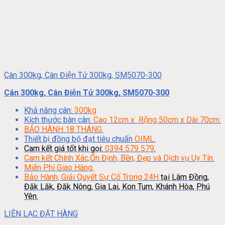
Cân 300kg, Cân Điện Tử 300kg, SM5070-300
Cân 300kg, Cân Điện Tử 300kg, SM5070-300
Khả năng cân:
300kg
Kích thước bàn cân:
Cao 12cm x Rộng 50cm x Dài 70cm.
BẢO HÀNH 18 THÁNG.
Thiết bị đồng bộ đạt tiêu chuẩn
OIML.
Cam kết giá tốt khi gọi:
0394 579 579
.
Cam kết Chính Xác,Ổn Định, Bền, Đẹp và Dịch vụ Uy Tín.
Miễn Phí Giao Hàng.
Bảo Hành, Giải Quyết Sự Cố Trong 24H
tại Lâm Đồng,
Đăk Lăk, Đăk Nông, Gia Lai, Kon Tum, Khánh Hòa, Phú
Yên.
LIÊN LẠC ĐẶT HÀNG