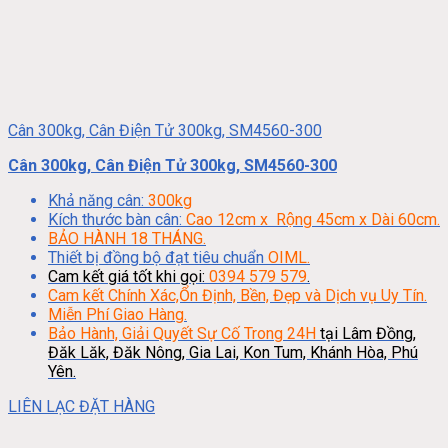
Cân 300kg, Cân Điện Tử 300kg, SM4560-300
Cân 300kg, Cân Điện Tử 300kg, SM4560-300
Khả năng cân:
300kg
Kích thước bàn cân:
Cao 12cm x Rộng 45cm x Dài 60cm.
BẢO HÀNH 18 THÁNG.
Thiết bị đồng bộ đạt tiêu chuẩn
OIML.
Cam kết giá tốt khi gọi:
0394 579 579
.
Cam kết Chính Xác,Ổn Định, Bền, Đẹp và Dịch vụ Uy Tín.
Miễn Phí Giao Hàng.
Bảo Hành, Giải Quyết Sự Cố Trong 24H
tại Lâm Đồng,
Đăk Lăk, Đăk Nông, Gia Lai, Kon Tum, Khánh Hòa, Phú
Yên.
LIÊN LẠC ĐẶT HÀNG