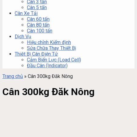
Cân 3 tấn
Cân 5 tấn
Cân Xe Tải
Cân 60 tấn
Cân 80 tấn
Cân 100 tấn
Dịch Vụ
Hiệu chỉnh Kiểm định
Sửa Chữa Thay Thiết Bị
Thiêt Bị Cân Điện Tử
Cảm Biến Lực (Load Cell)
Đầu Cân (Indicator)
Trang chủ
»
Cân 300kg Đăk Nông
Cân 300kg Đăk Nông