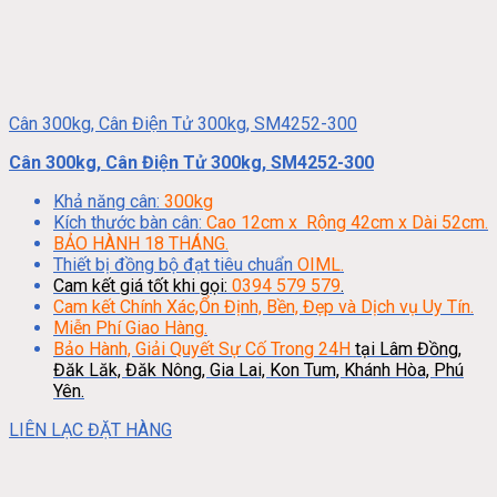
Cân 300kg, Cân Điện Tử 300kg, SM4252-300
Cân 300kg, Cân Điện Tử 300kg, SM4252-300
Khả năng cân:
300kg
Kích thước bàn cân:
Cao 12cm x Rộng 42cm x Dài 52cm.
BẢO HÀNH 18 THÁNG.
Thiết bị đồng bộ đạt tiêu chuẩn
OIML.
Cam kết giá tốt khi gọi:
0394 579 579
.
Cam kết Chính Xác,Ổn Định, Bền, Đẹp và Dịch vụ Uy Tín.
Miễn Phí Giao Hàng.
Bảo Hành, Giải Quyết Sự Cố Trong 24H
tại Lâm Đồng,
Đăk Lăk, Đăk Nông, Gia Lai, Kon Tum, Khánh Hòa, Phú
Yên.
LIÊN LẠC ĐẶT HÀNG