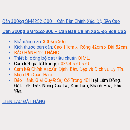
Cân 300kg SM4252-300 – Cân Bàn Chính Xác, Độ Bền Cao
Cân 300kg SM4252-300 – Cân Bàn Chính Xác, Độ Bền Cao
Khả năng cân:
300kg/50g
Kích thước bàn cân:
Cao 11cm x Rộng 42cm x Dài 52cm.
BẢO HÀNH 12 THÁNG.
Thiết bị đồng bộ đạt tiêu chuẩn
OIML.
Cam kết giá tốt khi gọi:
0394 579 579
.
Cam kết Chính Xác,Ổn Định, Bền, Đẹp và Dịch vụ Uy Tín.
Miễn Phí Giao Hàng.
Bảo Hành, Giải Quyết Sự Cố Trong 48H
tại Lâm Đồng,
Đăk Lăk, Đăk Nông, Gia Lai, Kon Tum, Khánh Hòa, Phú
Yên.
LIÊN LẠC ĐẶT HÀNG