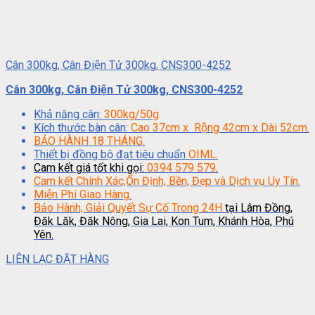
Cân 300kg, Cân Điện Tử 300kg, CNS300-4252
Cân 300kg, Cân Điện Tử 300kg, CNS300-4252
Khả năng cân:
300kg/50g
Kích thước bàn cân:
Cao 37cm x Rộng 42cm x Dài 52cm.
BẢO HÀNH 18 THÁNG.
Thiết bị đồng bộ đạt tiêu chuẩn
OIML.
Cam kết giá tốt khi gọi:
0394 579 579
.
Cam kết Chính Xác,Ổn Định, Bền, Đẹp và Dịch vụ Uy Tín.
Miễn Phí Giao Hàng.
Bảo Hành, Giải Quyết Sự Cố Trong 24H
tại Lâm Đồng,
Đăk Lăk, Đăk Nông, Gia Lai, Kon Tum, Khánh Hòa, Phú
Yên.
LIÊN LẠC ĐẶT HÀNG