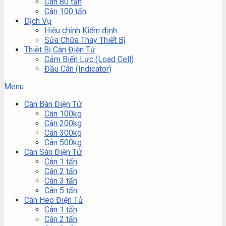
Cân 80 tấn
Cân 100 tấn
Dịch Vụ
Hiệu chỉnh Kiểm định
Sửa Chữa Thay Thiết Bị
Thiêt Bị Cân Điện Tử
Cảm Biến Lực (Load Cell)
Đầu Cân (Indicator)
Menu
Cân Bàn Điện Tử
Cân 100kg
Cân 200kg
Cân 300kg
Cân 500kg
Cân Sàn Điện Tử
Cân 1 tấn
Cân 2 tấn
Cân 3 tấn
Cân 5 tấn
Cân Heo Điện Tử
Cân 1 tấn
Cân 2 tấn