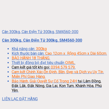
Cân 300kg, Cân Điện Tử 300kg, SM4560-300
Cân 300kg, Cân Điện Tử 300kg, SM4560-300
Khả năng cân:
300kg
Kích thước bàn cân:
Cao 12cm x Rộng 45cm x Dài 60cm.
BẢO HÀNH 18 THÁNG.
Thiết bị đồng bộ đạt tiêu chuẩn
OIML.
Cam kết giá tốt khi gọi:
0394 579 579
.
Cam kết Chính Xác,Ổn Định, Bền, Đẹp và Dịch vụ Uy Tín.
Miễn Phí Giao Hàng.
Bảo Hành, Giải Quyết Sự Cố Trong 24H
tại Lâm Đồng,
Đăk Lăk, Đăk Nông, Gia Lai, Kon Tum, Khánh Hòa, Phú
Yên.
LIÊN LẠC ĐẶT HÀNG