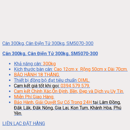
Cân 300kg, Cân Điện Tử 300kg, SM5070-300
Cân 300kg, Cân Điện Tử 300kg, SM5070-300
Khả năng cân:
300kg
Kích thước bàn cân:
Cao 12cm x Rộng 50cm x Dài 70cm.
BẢO HÀNH 18 THÁNG.
Thiết bị đồng bộ đạt tiêu chuẩn
OIML.
Cam kết giá tốt khi gọi:
0394 579 579
.
Cam kết Chính Xác,Ổn Định, Bền, Đẹp và Dịch vụ Uy Tín.
Miễn Phí Giao Hàng.
Bảo Hành, Giải Quyết Sự Cố Trong 24H
tại Lâm Đồng,
Đăk Lăk, Đăk Nông, Gia Lai, Kon Tum, Khánh Hòa, Phú
Yên.
LIÊN LẠC ĐẶT HÀNG