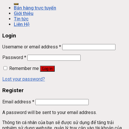
Bán hàng trực tuyến
Giới thiệu
Tin tức
Liên Hệ
Login
Username or email address
*
Password
*
Remember me
Log in
Lost your password?
Register
Email address
*
A password will be sent to your email address.
Thông tin cá nhân của bạn sẽ được sử dụng để tăng trải
nghiệm sử dụng website, quản lý truy cập vào tài khoản của