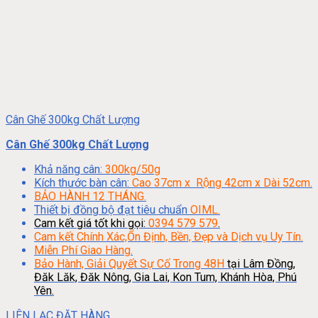
Cân Ghế 300kg Chất Lượng
Cân Ghế 300kg Chất Lượng
Khả năng cân:
300kg/50g
Kích thước bàn cân:
Cao 37cm x Rộng 42cm x Dài 52cm.
BẢO HÀNH 12 THÁNG.
Thiết bị đồng bộ đạt tiêu chuẩn
OIML.
Cam kết giá tốt khi gọi:
0394 579 579
.
Cam kết Chính Xác,Ổn Định, Bền, Đẹp và Dịch vụ Uy Tín.
Miễn Phí Giao Hàng.
Bảo Hành, Giải Quyết Sự Cố Trong 48H
tại Lâm Đồng,
Đăk Lăk, Đăk Nông, Gia Lai, Kon Tum, Khánh Hòa, Phú
Yên.
LIÊN LẠC ĐẶT HÀNG