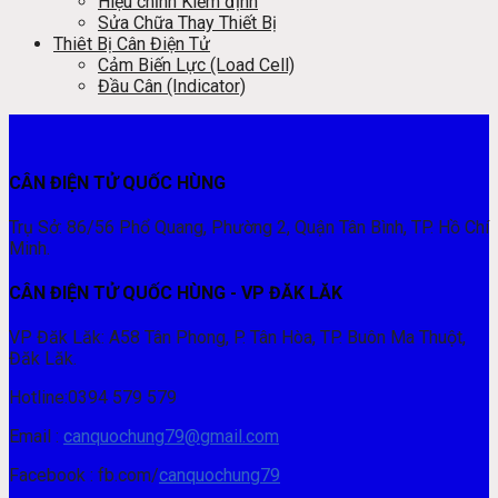
Hiệu chỉnh Kiểm định
Sửa Chữa Thay Thiết Bị
Thiêt Bị Cân Điện Tử
Cảm Biến Lực (Load Cell)
Đầu Cân (Indicator)
CÂN ĐIỆN TỬ QUỐC HÙNG
Trụ Sở: 86/56 Phổ Quang, Phường 2, Quận Tân Bình, TP. Hồ Chí
Minh.
CÂN ĐIỆN TỬ QUỐC HÙNG - VP ĐĂK LĂK
VP Đăk Lăk: A58 Tân Phong, P. Tân Hòa, TP. Buôn Ma Thuột,
Đăk Lăk.
Hotline:0394 579 579
Email :
canquochung79@gmail.com
Facebook : fb.com/
canquochung79