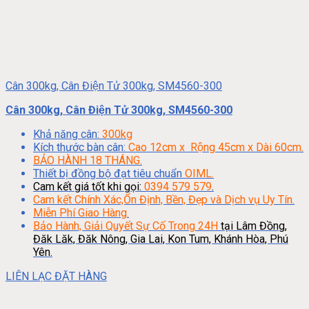
Cân 300kg, Cân Điện Tử 300kg, SM4560-300
Cân 300kg, Cân Điện Tử 300kg, SM4560-300
Khả năng cân:
300kg
Kích thước bàn cân:
Cao 12cm x Rộng 45cm x Dài 60cm.
BẢO HÀNH 18 THÁNG.
Thiết bị đồng bộ đạt tiêu chuẩn
OIML.
Cam kết giá tốt khi gọi:
0394 579 579
.
Cam kết Chính Xác,Ổn Định, Bền, Đẹp và Dịch vụ Uy Tín.
Miễn Phí Giao Hàng.
Bảo Hành, Giải Quyết Sự Cố Trong 24H
tại Lâm Đồng,
Đăk Lăk, Đăk Nông, Gia Lai, Kon Tum, Khánh Hòa, Phú
Yên.
LIÊN LẠC ĐẶT HÀNG