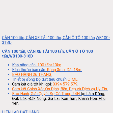
CÂN 100 tấn, CÂN XE TẢI 100 tấn, CÂN Ô TÔ 100 tấn,WB100-
318D
CÂN 100 tấn, CÂN XE TẢI 100 tấn, CÂN Ô TÔ 100
tấn,WB100-318D
Khả năng cân:
100 tấn/10kg
Kích thước bàn cân:
Rộng 3m x Dài 18m.
BẢO HÀNH 36 THÁNG.
Thiết bị đồng bộ đạt tiêu chuẩn
OIML.
Cam kết giá tốt khi gọi:
0394 579 579
.
Cam kết Chính Xác,Ổn Định, Bền, Đẹp và Dịch vụ Uy Tín.
Bảo Hành, Giải Quyết Sự Cố Trong 24H
tại Lâm Đồng,
Đăk Lăk, Đăk Nông, Gia Lai, Kon Tum, Khánh Hòa, Phú
Yên.
LIÊN LẠC ĐẶT HÀNG