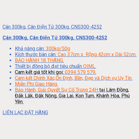
Cân 300kg, Cân Điện Tử 300kg, CNS300-4252
Cân 300kg, Cân Điện Tử 300kg, CNS300-4252
Khả năng cân:
300kg/50g
Kích thước bàn cân:
Cao 37cm x Rộng 42cm x Dài 52cm.
BẢO HÀNH 18 THÁNG.
Thiết bị đồng bộ đạt tiêu chuẩn
OIML.
Cam kết giá tốt khi gọi:
0394 579 579
.
Cam kết Chính Xác,Ổn Định, Bền, Đẹp và Dịch vụ Uy Tín.
Miễn Phí Giao Hàng.
Bảo Hành, Giải Quyết Sự Cố Trong 24H
tại Lâm Đồng,
Đăk Lăk, Đăk Nông, Gia Lai, Kon Tum, Khánh Hòa, Phú
Yên.
LIÊN LẠC ĐẶT HÀNG