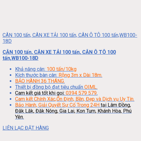
CÂN 100 tấn, CÂN XE TẢI 100 tấn, CÂN Ô TÔ 100 tấn,WB100-
18D
CÂN 100 tấn, CÂN XE TẢI 100 tấn, CÂN Ô TÔ 100
tấn,WB100-18D
Khả năng cân:
100 tấn/10kg
Kích thước bàn cân:
Rộng 3m x Dài 18m.
BẢO HÀNH 36 THÁNG.
Thiết bị đồng bộ đạt tiêu chuẩn
OIML.
Cam kết giá tốt khi gọi:
0394 579 579
.
Cam kết Chính Xác,Ổn Định, Bền, Đẹp và Dịch vụ Uy Tín.
Bảo Hành, Giải Quyết Sự Cố Trong 24H
tại Lâm Đồng,
Đăk Lăk, Đăk Nông, Gia Lai, Kon Tum, Khánh Hòa, Phú
Yên.
LIÊN LẠC ĐẶT HÀNG