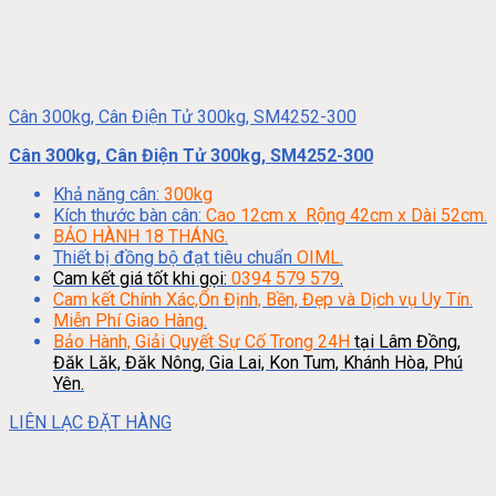
Cân 300kg, Cân Điện Tử 300kg, SM4252-300
Cân 300kg, Cân Điện Tử 300kg, SM4252-300
Khả năng cân:
300kg
Kích thước bàn cân:
Cao 12cm x Rộng 42cm x Dài 52cm.
BẢO HÀNH 18 THÁNG.
Thiết bị đồng bộ đạt tiêu chuẩn
OIML.
Cam kết giá tốt khi gọi:
0394 579 579
.
Cam kết Chính Xác,Ổn Định, Bền, Đẹp và Dịch vụ Uy Tín.
Miễn Phí Giao Hàng.
Bảo Hành, Giải Quyết Sự Cố Trong 24H
tại Lâm Đồng,
Đăk Lăk, Đăk Nông, Gia Lai, Kon Tum, Khánh Hòa, Phú
Yên.
LIÊN LẠC ĐẶT HÀNG