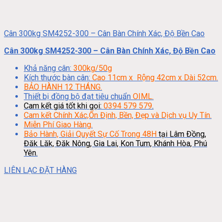
Cân 300kg SM4252-300 – Cân Bàn Chính Xác, Độ Bền Cao
Cân 300kg SM4252-300 – Cân Bàn Chính Xác, Độ Bền Cao
Khả năng cân:
300kg/50g
Kích thước bàn cân:
Cao 11cm x Rộng 42cm x Dài 52cm.
BẢO HÀNH 12 THÁNG.
Thiết bị đồng bộ đạt tiêu chuẩn
OIML.
Cam kết giá tốt khi gọi:
0394 579 579
.
Cam kết Chính Xác,Ổn Định, Bền, Đẹp và Dịch vụ Uy Tín.
Miễn Phí Giao Hàng.
Bảo Hành, Giải Quyết Sự Cố Trong 48H
tại Lâm Đồng,
Đăk Lăk, Đăk Nông, Gia Lai, Kon Tum, Khánh Hòa, Phú
Yên.
LIÊN LẠC ĐẶT HÀNG