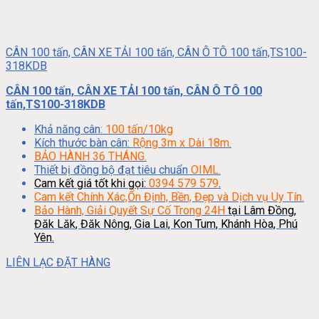
CÂN 100 tấn, CÂN XE TẢI 100 tấn, CÂN Ô TÔ 100 tấn,TS100-
318KDB
CÂN 100 tấn, CÂN XE TẢI 100 tấn, CÂN Ô TÔ 100
tấn,TS100-318KDB
Khả năng cân:
100 tấn/10kg
Kích thước bàn cân:
Rộng 3m x Dài 18m.
BẢO HÀNH 36 THÁNG.
Thiết bị đồng bộ đạt tiêu chuẩn
OIML.
Cam kết giá tốt khi gọi:
0394 579 579
.
Cam kết Chính Xác,Ổn Định, Bền, Đẹp và Dịch vụ Uy Tín.
Bảo Hành, Giải Quyết Sự Cố Trong 24H
tại Lâm Đồng,
Đăk Lăk, Đăk Nông, Gia Lai, Kon Tum, Khánh Hòa, Phú
Yên.
LIÊN LẠC ĐẶT HÀNG