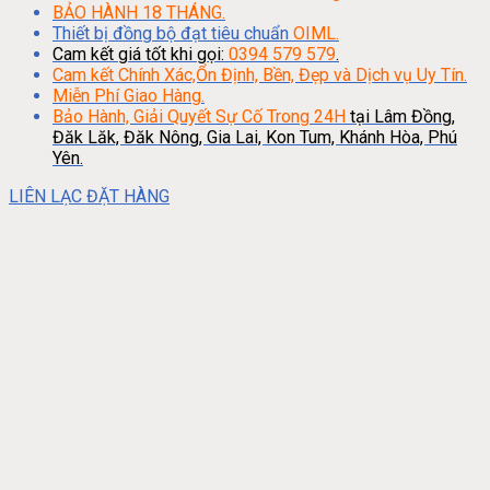
BẢO HÀNH 18 THÁNG.
Thiết bị đồng bộ đạt tiêu chuẩn
OIML.
Cam kết giá tốt khi gọi:
0394 579 579
.
Cam kết Chính Xác,Ổn Định, Bền, Đẹp và Dịch vụ Uy Tín.
Miễn Phí Giao Hàng.
Bảo Hành, Giải Quyết Sự Cố Trong 24H
tại Lâm Đồng,
Đăk Lăk, Đăk Nông, Gia Lai, Kon Tum, Khánh Hòa, Phú
Yên.
LIÊN LẠC ĐẶT HÀNG