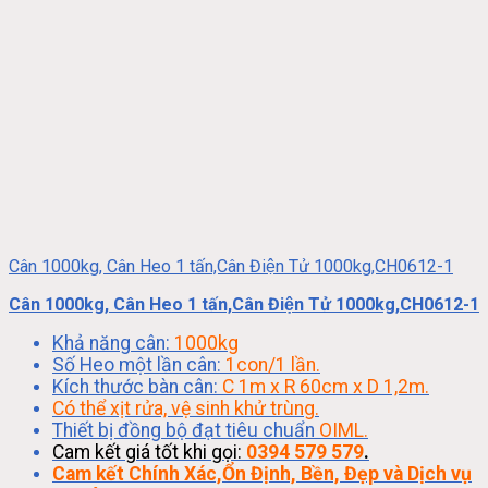
Cân 1000kg, Cân Heo 1 tấn,Cân Điện Tử 1000kg,CH0612-1
Cân 1000kg, Cân Heo 1 tấn,Cân Điện Tử 1000kg,CH0612-1
Khả năng cân:
1000kg
Số Heo một lần cân:
1con/1 lần.
Kích thước bàn cân:
C 1m x R 60cm x D 1,2m.
Có thể xịt rửa, vệ sinh khử trùng.
Thiết bị đồng bộ đạt tiêu chuẩn
OIML.
Cam kết giá tốt khi gọi:
0394 579 579
.
Cam kết Chính Xác,Ổn Định, Bền, Đẹp và Dịch vụ