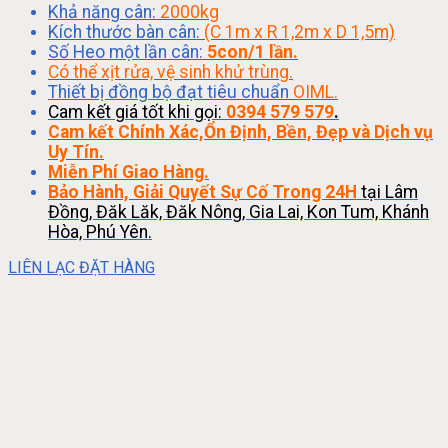
Khả năng cân:
2000kg
Kích thước bàn cân:
(C 1m x R 1,2m x D 1,5m)
Số Heo một lần cân:
5con/1 lần.
Có thể xịt rửa, vệ sinh khử trùng.
Thiết bị đồng bộ đạt tiêu chuẩn
OIML.
Cam kết giá tốt khi gọi:
0394 579 579
.
Cam kết Chính Xác,Ổn Định, Bền, Đẹp và Dịch vụ
Uy Tín.
Miễn Phí Giao Hàng.
Bảo Hành, Giải Quyết Sự Cố Trong 24H
tại Lâm
Đồng, Đăk Lăk, Đăk Nông, Gia Lai, Kon Tum, Khánh
Hòa, Phú Yên.
LIÊN LẠC ĐẶT HÀNG