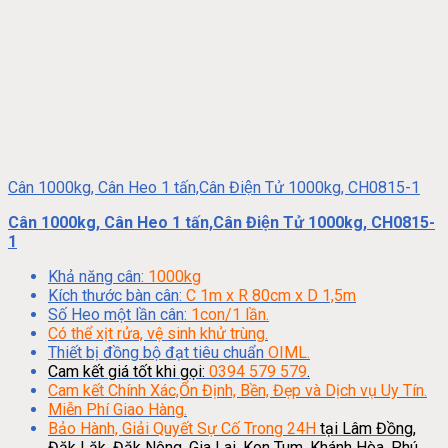
Cân 1000kg, Cân Heo 1 tấn,Cân Điện Tử 1000kg, CH0815-1
Cân 1000kg, Cân Heo 1 tấn,Cân Điện Tử 1000kg, CH0815-
1
Khả năng cân:
1000kg
Kích thước bàn cân:
C 1m x R 80cm x D 1,5m
Số Heo một lần cân:
1con/1 lần.
Có thể xịt rửa, vệ sinh khử trùng.
Thiết bị đồng bộ đạt tiêu chuẩn
OIML.
Cam kết giá tốt khi gọi:
0394 579 579
.
Cam kết Chính Xác,Ổn Định, Bền, Đẹp và Dịch vụ Uy Tín.
Miễn Phí Giao Hàng.
Bảo Hành, Giải Quyết Sự Cố Trong 24H
tại Lâm Đồng,
Đăk Lăk, Đăk Nông, Gia Lai, Kon Tum, Khánh Hòa, Phú