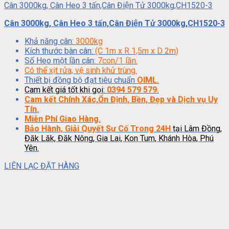
Cân 3000kg, Cân Heo 3 tấn,Cân Điện Tử 3000kg,CH1520-3
Cân 3000kg, Cân Heo 3 tấn,Cân Điện Tử 3000kg,CH1520-3
Khả năng cân:
3000kg
Kích thước bàn cân:
(C 1m x R 1,5m x D 2m)
Số Heo một lần cân:
7con/1 lần.
Có thể xịt rửa, vệ sinh khử trùng.
Thiết bị đồng bộ đạt tiêu chuẩn
OIML.
Cam kết giá tốt khi gọi:
0394 579 579.
Cam kết Chính Xác,Ổn Định, Bền, Đẹp và Dịch vụ Uy
Tín.
Miễn Phí Giao Hàng.
Bảo Hành, Giải Quyết Sự Cố Trong 24H
tại Lâm Đồng,
Đăk Lăk, Đăk Nông, Gia Lai, Kon Tum, Khánh Hòa, Phú
Yên.
LIÊN LẠC ĐẶT HÀNG