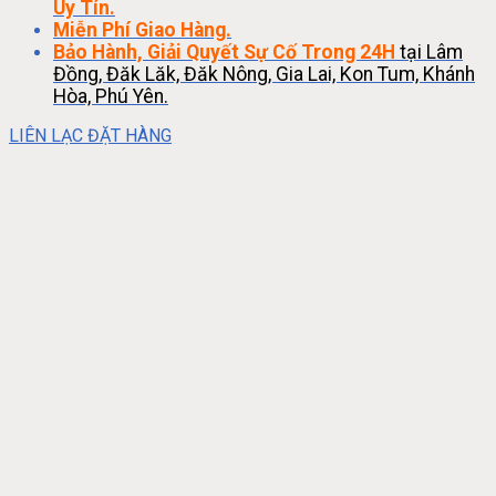
Uy Tín.
Miễn Phí Giao Hàng.
Bảo Hành, Giải Quyết Sự Cố Trong 24H
tại Lâm
Đồng, Đăk Lăk, Đăk Nông, Gia Lai, Kon Tum, Khánh
Hòa, Phú Yên.
LIÊN LẠC ĐẶT HÀNG