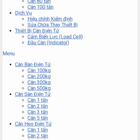
Cân 80 tấn
Cân 100 tấn
Dịch Vụ
Hiệu chỉnh Kiểm định
Sửa Chữa Thay Thiết Bị
Thiêt Bị Cân Điện Tử
Cảm Biến Lực (Load Cell)
Đầu Cân (Indicator)
Menu
Cân Bàn Điện Tử
Cân 100kg
Cân 200kg
Cân 300kg
Cân 500kg
Cân Sàn Điện Tử
Cân 1 tấn
Cân 2 tấn
Cân 3 tấn
Cân 5 tấn
Cân Heo Điện Tử
Cân 1 tấn
Cân 2 tấn