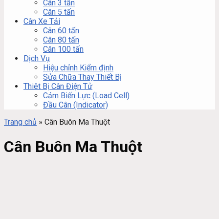
Cân 3 tấn
Cân 5 tấn
Cân Xe Tải
Cân 60 tấn
Cân 80 tấn
Cân 100 tấn
Dịch Vụ
Hiệu chỉnh Kiểm định
Sửa Chữa Thay Thiết Bị
Thiêt Bị Cân Điện Tử
Cảm Biến Lực (Load Cell)
Đầu Cân (Indicator)
Trang chủ
»
Cân Buôn Ma Thuột
Cân Buôn Ma Thuột