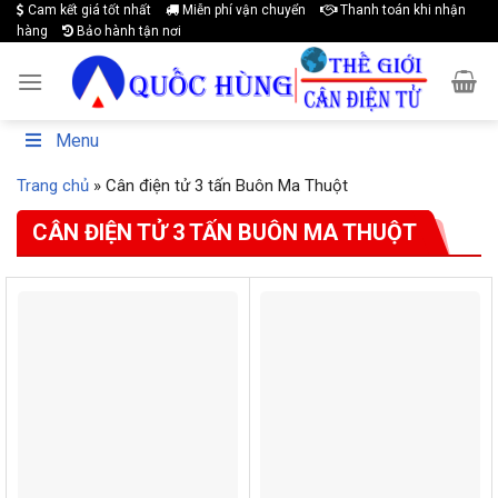
Cam kết giá tốt nhất
Miễn phí vận chuyển
Thanh toán khi nhận
Skip
hàng
Bảo hành tận nơi
to
content
Menu
Trang chủ
»
Cân điện tử 3 tấn Buôn Ma Thuột
CÂN ĐIỆN TỬ 3 TẤN BUÔN MA THUỘT