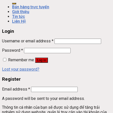
Bán hàng trực tuyến
Giới thiệu
Tin tức
Liên Hệ
Login
Username or email address
*
Password
*
Remember me
Log in
Lost your password?
Register
Email address
*
A password will be sent to your email address.
Thông tin cá nhân của bạn sẽ được sử dụng để tăng trải
nghiệm sử dụng website, quản lý truy cập vào tài khoản của