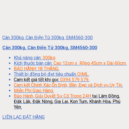
Cân 300kg, Cân Điện Tử 300kg, SM4560-300
Cân 300kg, Cân Điện Tử 300kg, SM4560-300
Khả năng cân:
300kg
Kích thước bàn cân:
Cao 12cm x Rộng 45cm x Dài 60cm.
BẢO HÀNH 18 THÁNG.
Thiết bị đồng bộ đạt tiêu chuẩn
OIML.
Cam kết giá tốt khi gọi:
0394 579 579
.
Cam kết Chính Xác,Ổn Định, Bền, Đẹp và Dịch vụ Uy Tín.
Miễn Phí Giao Hàng.
Bảo Hành, Giải Quyết Sự Cố Trong 24H
tại Lâm Đồng,
Đăk Lăk, Đăk Nông, Gia Lai, Kon Tum, Khánh Hòa, Phú
Yên.
LIÊN LẠC ĐẶT HÀNG