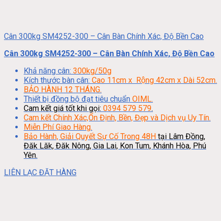
Cân 300kg SM4252-300 – Cân Bàn Chính Xác, Độ Bền Cao
Cân 300kg SM4252-300 – Cân Bàn Chính Xác, Độ Bền Cao
Khả năng cân:
300kg/50g
Kích thước bàn cân:
Cao 11cm x Rộng 42cm x Dài 52cm.
BẢO HÀNH 12 THÁNG.
Thiết bị đồng bộ đạt tiêu chuẩn
OIML.
Cam kết giá tốt khi gọi:
0394 579 579
.
Cam kết Chính Xác,Ổn Định, Bền, Đẹp và Dịch vụ Uy Tín.
Miễn Phí Giao Hàng.
Bảo Hành, Giải Quyết Sự Cố Trong 48H
tại Lâm Đồng,
Đăk Lăk, Đăk Nông, Gia Lai, Kon Tum, Khánh Hòa, Phú
Yên.
LIÊN LẠC ĐẶT HÀNG