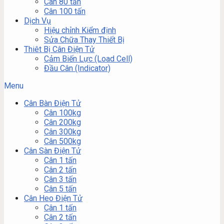
Cân 80 tấn
Cân 100 tấn
Dịch Vụ
Hiệu chỉnh Kiểm định
Sửa Chữa Thay Thiết Bị
Thiêt Bị Cân Điện Tử
Cảm Biến Lực (Load Cell)
Đầu Cân (Indicator)
Menu
Cân Bàn Điện Tử
Cân 100kg
Cân 200kg
Cân 300kg
Cân 500kg
Cân Sàn Điện Tử
Cân 1 tấn
Cân 2 tấn
Cân 3 tấn
Cân 5 tấn
Cân Heo Điện Tử
Cân 1 tấn
Cân 2 tấn