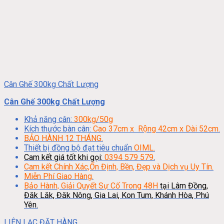
Cân Ghế 300kg Chất Lượng
Cân Ghế 300kg Chất Lượng
Khả năng cân:
300kg/50g
Kích thước bàn cân:
Cao 37cm x Rộng 42cm x Dài 52cm.
BẢO HÀNH 12 THÁNG.
Thiết bị đồng bộ đạt tiêu chuẩn
OIML.
Cam kết giá tốt khi gọi:
0394 579 579
.
Cam kết Chính Xác,Ổn Định, Bền, Đẹp và Dịch vụ Uy Tín.
Miễn Phí Giao Hàng.
Bảo Hành, Giải Quyết Sự Cố Trong 48H
tại Lâm Đồng,
Đăk Lăk, Đăk Nông, Gia Lai, Kon Tum, Khánh Hòa, Phú
Yên.
LIÊN LẠC ĐẶT HÀNG