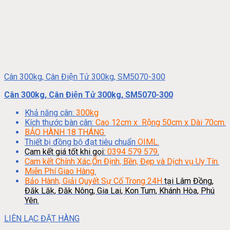
Cân 300kg, Cân Điện Tử 300kg, SM5070-300
Cân 300kg, Cân Điện Tử 300kg, SM5070-300
Khả năng cân:
300kg
Kích thước bàn cân:
Cao 12cm x Rộng 50cm x Dài 70cm.
BẢO HÀNH 18 THÁNG.
Thiết bị đồng bộ đạt tiêu chuẩn
OIML.
Cam kết giá tốt khi gọi:
0394 579 579
.
Cam kết Chính Xác,Ổn Định, Bền, Đẹp và Dịch vụ Uy Tín.
Miễn Phí Giao Hàng.
Bảo Hành, Giải Quyết Sự Cố Trong 24H
tại Lâm Đồng,
Đăk Lăk, Đăk Nông, Gia Lai, Kon Tum, Khánh Hòa, Phú
Yên.
LIÊN LẠC ĐẶT HÀNG