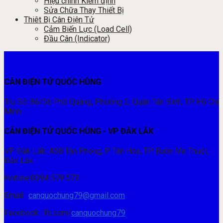
Hiệu chỉnh Kiểm định
Sửa Chữa Thay Thiết Bị
Thiêt Bị Cân Điện Tử
Cảm Biến Lực (Load Cell)
Đầu Cân (Indicator)
CÂN ĐIỆN TỬ QUỐC HÙNG
Trụ Sở: 86/56 Phổ Quang, Phường 2, Quận Tân Bình, TP. Hồ Chí
Minh.
CÂN ĐIỆN TỬ QUỐC HÙNG - VP ĐĂK LĂK
VP Đăk Lăk: A58 Tân Phong, P. Tân Hòa, TP. Buôn Ma Thuột,
Đăk Lăk.
Hotline:0394 579 579
Email :
canquochung79@gmail.com
Facebook : fb.com/
canquochung79