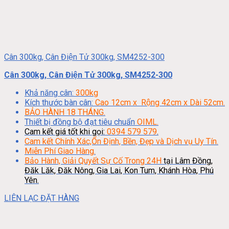
Cân 300kg, Cân Điện Tử 300kg, SM4252-300
Cân 300kg, Cân Điện Tử 300kg, SM4252-300
Khả năng cân:
300kg
Kích thước bàn cân:
Cao 12cm x Rộng 42cm x Dài 52cm.
BẢO HÀNH 18 THÁNG.
Thiết bị đồng bộ đạt tiêu chuẩn
OIML.
Cam kết giá tốt khi gọi:
0394 579 579
.
Cam kết Chính Xác,Ổn Định, Bền, Đẹp và Dịch vụ Uy Tín.
Miễn Phí Giao Hàng.
Bảo Hành, Giải Quyết Sự Cố Trong 24H
tại Lâm Đồng,
Đăk Lăk, Đăk Nông, Gia Lai, Kon Tum, Khánh Hòa, Phú
Yên.
LIÊN LẠC ĐẶT HÀNG