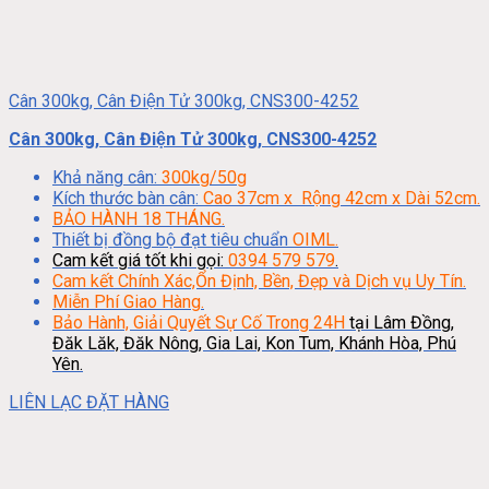
Cân 300kg, Cân Điện Tử 300kg, CNS300-4252
Cân 300kg, Cân Điện Tử 300kg, CNS300-4252
Khả năng cân:
300kg/50g
Kích thước bàn cân:
Cao 37cm x Rộng 42cm x Dài 52cm.
BẢO HÀNH 18 THÁNG.
Thiết bị đồng bộ đạt tiêu chuẩn
OIML.
Cam kết giá tốt khi gọi:
0394 579 579
.
Cam kết Chính Xác,Ổn Định, Bền, Đẹp và Dịch vụ Uy Tín.
Miễn Phí Giao Hàng.
Bảo Hành, Giải Quyết Sự Cố Trong 24H
tại Lâm Đồng,
Đăk Lăk, Đăk Nông, Gia Lai, Kon Tum, Khánh Hòa, Phú
Yên.
LIÊN LẠC ĐẶT HÀNG