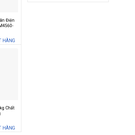
ân Điện
SM4560-
T HÀNG
kg Chất
g
T HÀNG