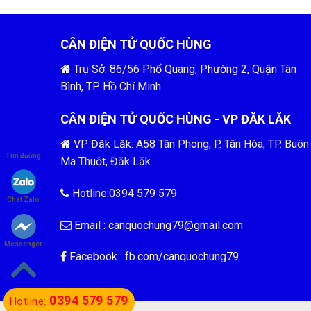
CÂN ĐIỆN TỬ QUỐC HÙNG
Trụ Sở: 86/56 Phổ Quang, Phường 2, Quận Tân
Bình, TP. Hồ Chí Minh.
CÂN ĐIỆN TỬ QUỐC HÙNG - VP ĐĂK LĂK
VP Đăk Lăk: A58 Tân Phong, P. Tân Hòa, TP. Buôn
Tìm đường
Ma Thuột, Đăk Lăk.
Hotline:0394 579 579
Chat Zalo
Email :
canquochung79@gmail.com
Messenger
Facebook : fb.com/
canquochung79
0394 579 579
Hotline: