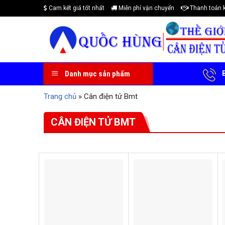
Skip
Cam kết giá tốt nhất
Miễn phí vận chuyển
Thanh toán 
to
content
B
Danh mục sản phẩm
Trang chủ
»
Cân điện tử Bmt
CÂN ĐIỆN TỬ BMT