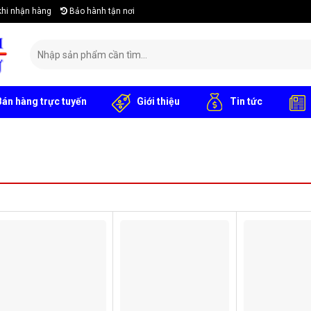
khi nhận hàng
Bảo hành tận nơi
Search
for:
án hàng trực tuyến
Giới thiệu
Tin tức