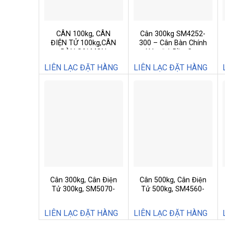
CÂN 100kg, CÂN
Cân 300kg SM4252-
ĐIỆN TỬ 100kg,CÂN
300 – Cân Bàn Chính
BÀN SALMON
Xác, Độ Bền Cao
100kg,SM4050-100
LIÊN LẠC ĐẶT HÀNG
LIÊN LẠC ĐẶT HÀNG
Cân 300kg, Cân Điện
Cân 500kg, Cân Điện
Tử 300kg, SM5070-
Tử 500kg, SM4560-
300
500
LIÊN LẠC ĐẶT HÀNG
LIÊN LẠC ĐẶT HÀNG