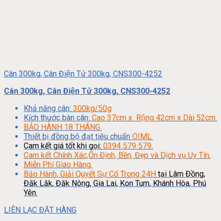
Cân 300kg, Cân Điện Tử 300kg, CNS300-4252
Cân 300kg, Cân Điện Tử 300kg, CNS300-4252
Khả năng cân:
300kg/50g
Kích thước bàn cân:
Cao 37cm x Rộng 42cm x Dài 52cm.
BẢO HÀNH 18 THÁNG.
Thiết bị đồng bộ đạt tiêu chuẩn
OIML.
Cam kết giá tốt khi gọi:
0394 579 579
.
Cam kết Chính Xác,Ổn Định, Bền, Đẹp và Dịch vụ Uy Tín.
Miễn Phí Giao Hàng.
Bảo Hành, Giải Quyết Sự Cố Trong 24H
tại Lâm Đồng,
Đăk Lăk, Đăk Nông, Gia Lai, Kon Tum, Khánh Hòa, Phú
Yên.
LIÊN LẠC ĐẶT HÀNG