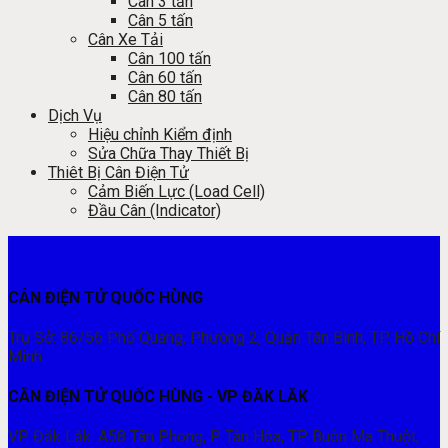
Cân 3 tấn
Cân 5 tấn
Cân Xe Tải
Cân 100 tấn
Cân 60 tấn
Cân 80 tấn
Dịch Vụ
Hiệu chỉnh Kiểm định
Sửa Chữa Thay Thiết Bị
Thiêt Bị Cân Điện Tử
Cảm Biến Lực (Load Cell)
Đầu Cân (Indicator)
CÂN ĐIỆN TỬ QUỐC HÙNG
Trụ Sở: 86/56 Phổ Quang, Phường 2, Quận Tân Bình, TP. Hồ Chí
Minh.
CÂN ĐIỆN TỬ QUỐC HÙNG - VP ĐĂK LĂK
VP Đăk Lăk: A58 Tân Phong, P. Tân Hòa, TP. Buôn Ma Thuột,