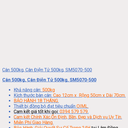
Cân 500kg, Cân Điện Tử 500kg, SM5070-500
Cân 500kg, Cân Điện Tử 500kg, SM5070-500
Khả năng cân:
500kg
Kích thước bàn cân:
Cao 12cm x Rộng 50cm x Dài 70cm.
BẢO HÀNH 18 THÁNG.
Thiết bị đồng bộ đạt tiêu chuẩn
OIML.
Cam kết giá tốt khi gọi:
0394 579 579
.
Cam kết Chính Xác,Ổn Định, Bền, Đẹp và Dịch vụ Uy Tín.
Miễn Phí Giao Hàng.
Bảo Hành, Giải Quyết Sự Cố Trong 24H
tại Lâm Đồng,