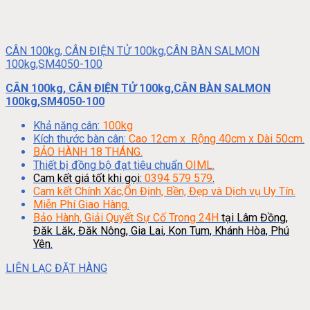
CÂN 100kg, CÂN ĐIỆN TỬ 100kg,CÂN BÀN SALMON
100kg,SM4050-100
CÂN 100kg, CÂN ĐIỆN TỬ 100kg,CÂN BÀN SALMON
100kg,SM4050-100
Khả năng cân:
100kg
Kích thước bàn cân:
Cao 12cm x Rộng 40cm x Dài 50cm.
BẢO HÀNH 18 THÁNG.
Thiết bị đồng bộ đạt tiêu chuẩn
OIML.
Cam kết giá tốt khi gọi:
0394 579 579
.
Cam kết Chính Xác,Ổn Định, Bền, Đẹp và Dịch vụ Uy Tín.
Miễn Phí Giao Hàng.
Bảo Hành, Giải Quyết Sự Cố Trong 24H
tại Lâm Đồng,
Đăk Lăk, Đăk Nông, Gia Lai, Kon Tum, Khánh Hòa, Phú
Yên.
LIÊN LẠC ĐẶT HÀNG