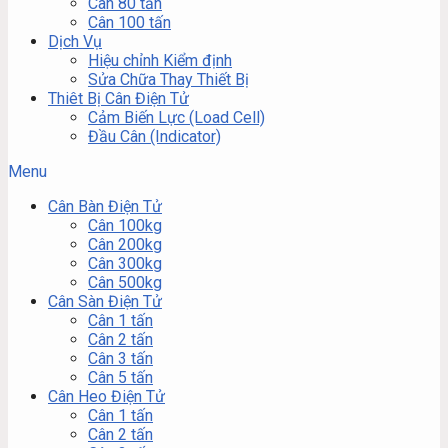
Cân 80 tấn
Cân 100 tấn
Dịch Vụ
Hiệu chỉnh Kiểm định
Sửa Chữa Thay Thiết Bị
Thiêt Bị Cân Điện Tử
Cảm Biến Lực (Load Cell)
Đầu Cân (Indicator)
Menu
Cân Bàn Điện Tử
Cân 100kg
Cân 200kg
Cân 300kg
Cân 500kg
Cân Sàn Điện Tử
Cân 1 tấn
Cân 2 tấn
Cân 3 tấn
Cân 5 tấn
Cân Heo Điện Tử
Cân 1 tấn
Cân 2 tấn