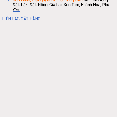
Đăk Lăk, Đăk Nông, Gia Lai, Kon Tum, Khánh Hòa, Phú
Yên.
LIÊN LẠC ĐẶT HÀNG