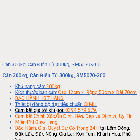
Cân 300kg, Cân Điện Tử 300kg, SM5070-300
Cân 300kg, Cân Điện Tử 300kg, SM5070-300
Khả năng cân:
300kg
Kích thước bàn cân:
Cao 12cm x Rộng 50cm x Dài 70cm.
BẢO HÀNH 18 THÁNG.
Thiết bị đồng bộ đạt tiêu chuẩn
OIML.
Cam kết giá tốt khi gọi:
0394 579 579
.
Cam kết Chính Xác,Ổn Định, Bền, Đẹp và Dịch vụ Uy Tín.
Miễn Phí Giao Hàng.
Bảo Hành, Giải Quyết Sự Cố Trong 24H
tại Lâm Đồng,
Đăk Lăk, Đăk Nông, Gia Lai, Kon Tum, Khánh Hòa, Phú
Yên.