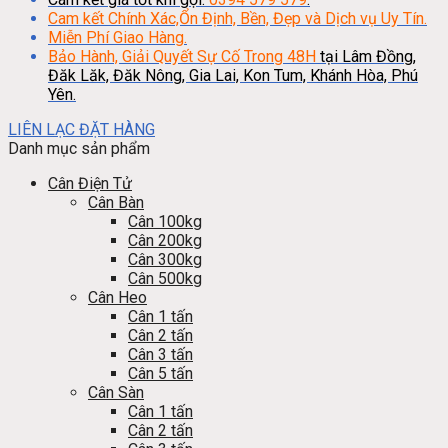
Cam kết Chính Xác,Ổn Định, Bền, Đẹp và Dịch vụ Uy Tín.
Miễn Phí Giao Hàng.
Bảo Hành, Giải Quyết Sự Cố Trong 48H
tại Lâm Đồng,
Đăk Lăk, Đăk Nông, Gia Lai, Kon Tum, Khánh Hòa, Phú
Yên.
LIÊN LẠC ĐẶT HÀNG
Danh mục sản phẩm
Cân Điện Tử
Cân Bàn
Cân 100kg
Cân 200kg
Cân 300kg
Cân 500kg
Cân Heo
Cân 1 tấn
Cân 2 tấn
Cân 3 tấn
Cân 5 tấn
Cân Sàn
Cân 1 tấn
Cân 2 tấn