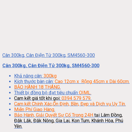
Cân 300kg, Cân Điện Tử 300kg, SM4560-300
Cân 300kg, Cân Điện Tử 300kg, SM4560-300
Khả năng cân:
300kg
Kích thước bàn cân:
Cao 12cm x Rộng 45cm x Dài 60cm.
BẢO HÀNH 18 THÁNG.
Thiết bị đồng bộ đạt tiêu chuẩn
OIML.
Cam kết giá tốt khi gọi:
0394 579 579
.
Cam kết Chính Xác,Ổn Định, Bền, Đẹp và Dịch vụ Uy Tín.
Miễn Phí Giao Hàng.
Bảo Hành, Giải Quyết Sự Cố Trong 24H
tại Lâm Đồng,
Đăk Lăk, Đăk Nông, Gia Lai, Kon Tum, Khánh Hòa, Phú
Yên.