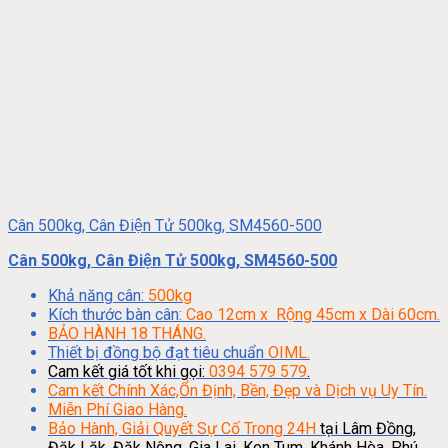
Cân 500kg, Cân Điện Tử 500kg, SM4560-500
Cân 500kg, Cân Điện Tử 500kg, SM4560-500
Khả năng cân:
500kg
Kích thước bàn cân:
Cao 12cm x Rộng 45cm x Dài 60cm.
BẢO HÀNH 18 THÁNG.
Thiết bị đồng bộ đạt tiêu chuẩn
OIML.
Cam kết giá tốt khi gọi:
0394 579 579
.
Cam kết Chính Xác,Ổn Định, Bền, Đẹp và Dịch vụ Uy Tín.
Miễn Phí Giao Hàng.
Bảo Hành, Giải Quyết Sự Cố Trong 24H
tại Lâm Đồng,
Đăk Lăk, Đăk Nông, Gia Lai, Kon Tum, Khánh Hòa, Phú