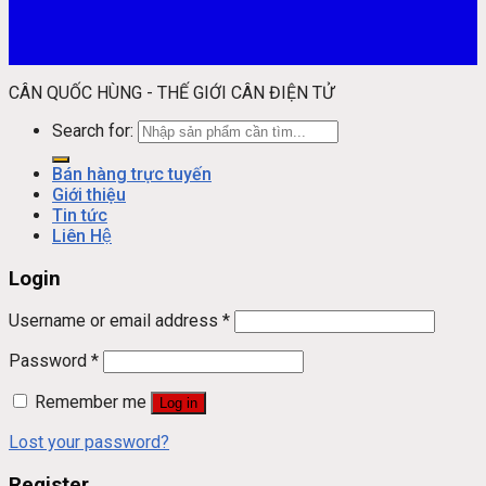
CÂN QUỐC HÙNG - THẾ GIỚI CÂN ĐIỆN TỬ
Search for:
Bán hàng trực tuyến
Giới thiệu
Tin tức
Liên Hệ
Login
Username or email address
*
Password
*
Remember me
Log in
Lost your password?
Register