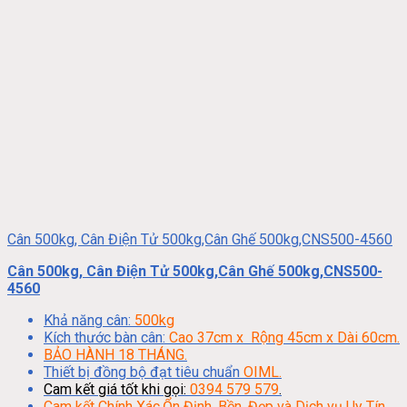
Cân 500kg, Cân Điện Tử 500kg,Cân Ghế 500kg,CNS500-4560
Cân 500kg, Cân Điện Tử 500kg,Cân Ghế 500kg,CNS500-
4560
Khả năng cân:
500kg
Kích thước bàn cân:
Cao 37cm x Rộng 45cm x Dài 60cm.
BẢO HÀNH 18 THÁNG.
Thiết bị đồng bộ đạt tiêu chuẩn
OIML.
Cam kết giá tốt khi gọi:
0394 579 579
.
Cam kết Chính Xác,Ổn Định, Bền, Đẹp và Dịch vụ Uy Tín.