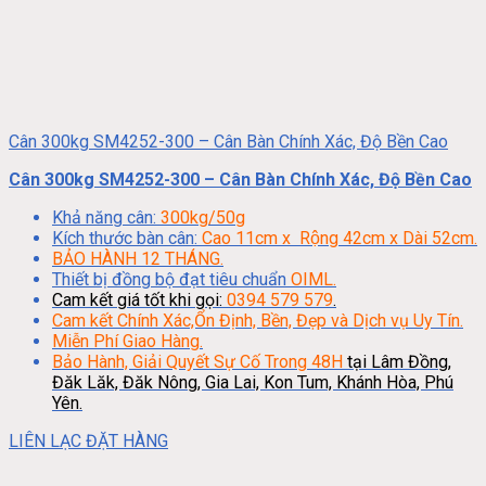
Cân 300kg SM4252-300 – Cân Bàn Chính Xác, Độ Bền Cao
Cân 300kg SM4252-300 – Cân Bàn Chính Xác, Độ Bền Cao
Khả năng cân:
300kg/50g
Kích thước bàn cân:
Cao 11cm x Rộng 42cm x Dài 52cm.
BẢO HÀNH 12 THÁNG.
Thiết bị đồng bộ đạt tiêu chuẩn
OIML.
Cam kết giá tốt khi gọi:
0394 579 579
.
Cam kết Chính Xác,Ổn Định, Bền, Đẹp và Dịch vụ Uy Tín.
Miễn Phí Giao Hàng.
Bảo Hành, Giải Quyết Sự Cố Trong 48H
tại Lâm Đồng,
Đăk Lăk, Đăk Nông, Gia Lai, Kon Tum, Khánh Hòa, Phú
Yên.
LIÊN LẠC ĐẶT HÀNG