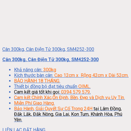
Cân 300kg, Cân Điện Tử 300kg, SM4252-300
Cân 300kg, Cân Điện Tử 300kg, SM4252-300
Khả năng cân:
300kg
Kích thước bàn cân:
Cao 12cm x Rộng 42cm x Dài 52cm.
BẢO HÀNH 18 THÁNG.
Thiết bị đồng bộ đạt tiêu chuẩn
OIML.
Cam kết giá tốt khi gọi:
0394 579 579
.
Cam kết Chính Xác,Ổn Định, Bền, Đẹp và Dịch vụ Uy Tín.
Miễn Phí Giao Hàng.
Bảo Hành, Giải Quyết Sự Cố Trong 24H
tại Lâm Đồng,
Đăk Lăk, Đăk Nông, Gia Lai, Kon Tum, Khánh Hòa, Phú
Yên.
LIÊN LẠC ĐẶT HÀNG