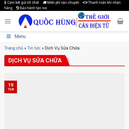
Cam kết giá tốt nhất
Miễn phí vận chuyển
Thanh toán khi nhận
Skip
hàng
Bảo hành tận nơi
to
content
Menu
Trang chủ
»
Tin tức
»
Dịch Vụ Sửa Chữa
DỊCH VỤ SỬA CHỮA
19
Th8